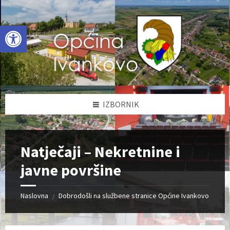
Skip
Skip
Skip
to
to
to
content
left
footer
Open toolbar
sidebar
IZBORNIK
Natječaji – Nekretnine i
javne površine
Naslovna
Dobrodošli na službene stranice Općine Ivankovo
/