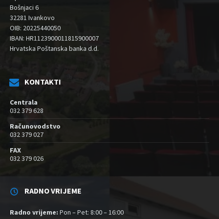
Bošnjaci 6
32281 Ivankovo
OIB: 20225440050
IBAN: HR1123900011815900007
Hrvatska Poštanska banka d.d.
KONTAKTI
Centrala
032 379 628
Računovodstvo
032 379 027
FAX
032 379 026
RADNO VRIJEME
Radno vrijeme:
Pon – Pet: 8:00 – 16:00