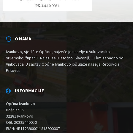
O NAMA
Ivankovo, sjedište Općine, najveće je naselje u Vukovarsko-
srijemskoj županiji. Nalazi se u istočnoj Slavoniji, 11 km zapadno od
Vinkovaca. U sastav Općine Ivankovo još ulaze naselja Retkovci i
Prkovci.
INFORMACIJE
Općina Ivankovo
Bošnjaci 6
32281 Ivankovo
OIB: 20225440050
IBAN: HR1123900011815900007