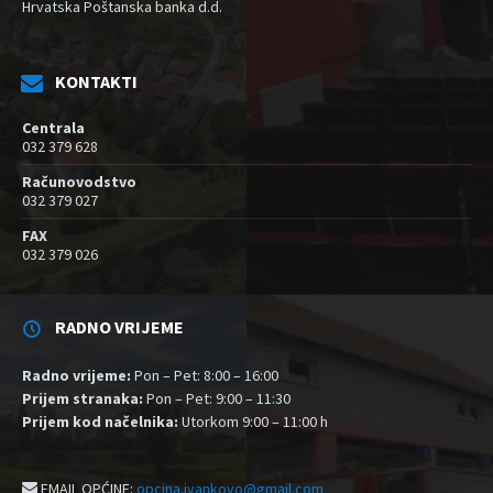
Hrvatska Poštanska banka d.d.
KONTAKTI
Centrala
032 379 628
Računovodstvo
032 379 027
FAX
032 379 026
RADNO VRIJEME
Radno vrijeme:
Pon – Pet: 8:00 – 16:00
Prijem stranaka:
Pon – Pet: 9:00 – 11:30
Prijem kod načelnika:
Utorkom 9:00 – 11:00 h
EMAIL OPĆINE:
opcina.ivankovo@gmail.com