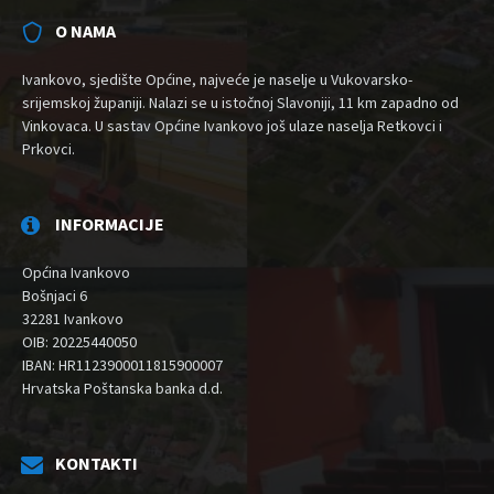
O NAMA
Ivankovo, sjedište Općine, najveće je naselje u Vukovarsko-
srijemskoj županiji. Nalazi se u istočnoj Slavoniji, 11 km zapadno od
Vinkovaca. U sastav Općine Ivankovo još ulaze naselja Retkovci i
Prkovci.
INFORMACIJE
Općina Ivankovo
Bošnjaci 6
32281 Ivankovo
OIB: 20225440050
IBAN: HR1123900011815900007
Hrvatska Poštanska banka d.d.
KONTAKTI