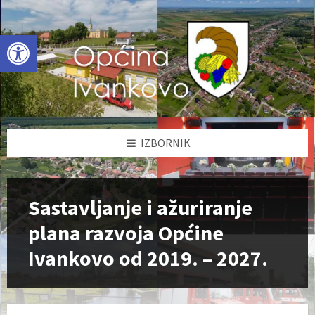
Skip
Skip
Skip
to
to
to
content
left
footer
Open toolbar
sidebar
IZBORNIK
Sastavljanje i ažuriranje
plana razvoja Općine
Ivankovo od 2019. – 2027.