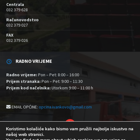
Centrala
032 379 628
Računovodstvo
032 379 027
FAX
032 379 026
RADNO VRIJEME
Radno vrijeme:
Pon – Pet: 8:00 – 16:00
Prijem stranaka:
Pon – Pet: 9:00 – 11:30
Prijem kod načelnika:
Utorkom 9:00 – 11:00 h
EMAIL OPĆINE:
opcina.ivankovo@gmail.com
YouTube
Koristimo kolačiće kako bismo vam pružili najbolje iskustvo na
našoj web stranici.
Izjava o pristupačnosti
Politika zaštite privatnosti i kolačići