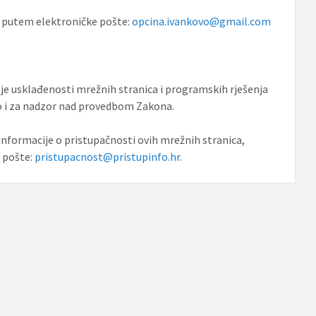
i putem elektroničke pošte:
opcina.ivankovo@gmail.com
nje usklađenosti mrežnih stranica i programskih rješenja
ao i za nadzor nad provedbom Zakona.
 informacije o pristupačnosti ovih mrežnih stranica,
e pošte:
pristupacnost@pristupinfo.hr
.