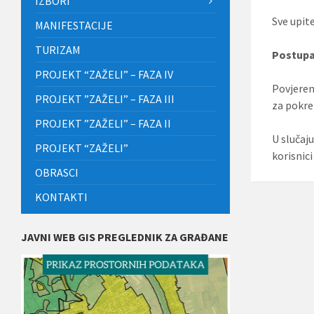
IZBORI
Sve upit
MANIFESTACIJE
TURIZAM
Postupa
PROJEKT “ZAŽELI” – FAZA IV
Povjeren
PROJEKT ”ZAŽELI” – FAZA III
za pokre
PROJEKT ”ZAŽELI” – FAZA II
U slučaj
PROJEKT “ZAŽELI”
korisnic
OBRASCI
KONTAKTI
JAVNI WEB GIS PREGLEDNIK ZA GRAĐANE