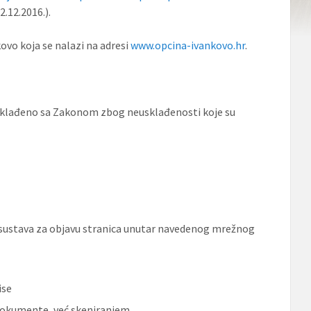
2.12.2016.).
ovo koja se nalazi na adresi
www.opcina-ivankovo.hr
.
sklađeno sa Zakonom zbog neusklađenosti koje su
t sustava za objavu stranica unutar navedenog mrežnog
ise
dokumente, već skeniranjem