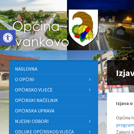
Skip
Skip
Skip
to
to
to
content
left
footer
sidebar
Open toolbar
NASLOVNA
Izja
O OPĆINI
OPĆINSKO VIJEĆE
OPĆINSKI NAČELNIK
Izjava o
OPĆINSKA UPRAVA
Općina I
MJESNI ODBORI
programs
ODLUKE OPĆINSKOG VIJEĆA
Zakon) k