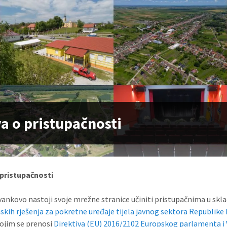
va o pristupačnosti
 pristupačnosti
vankovo nastoji svoje mrežne stranice učiniti pristupačnima u skl
kih rješenja za pokretne uređaje tijela javnog sektora Republike
ojim se prenosi
Direktiva (EU) 2016/2102 Europskog parlamenta i V