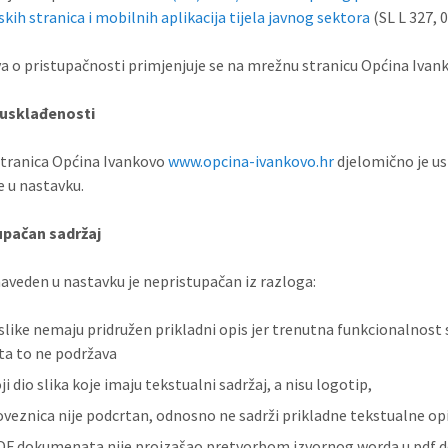
skih stranica i mobilnih aplikacija tijela javnog sektora
(SL L 327, 0
va o pristupačnosti primjenjuje se na mrežnu stranicu Općina Ivank
 usklađenosti
tranica Općina Ivankovo
www.opcina-ivankovo.hr
djelomično je u
 u nastavku.
upačan sadržaj
naveden u nastavku je nepristupačan iz razloga:
slike nemaju pridružen prikladni opis jer trenutna funkcionalnos
šta to ne podržava
i dio slika koje imaju tekstualni sadržaj, a nisu logotip,
oveznica nije podcrtan, odnosno ne sadrži prikladne tekstualne op
DF dokumenata nije proizašao pretvorbom izvornog worda u pdf 