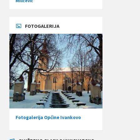
Miličević
FOTOGALERIJA
Fotogalerija Općine Ivankovo