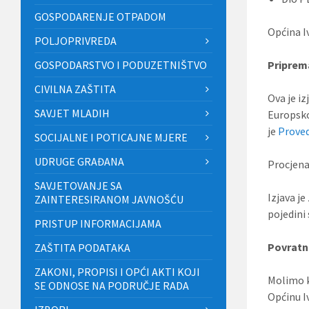
GOSPODARENJE OTPADOM
Općina I
POLJOPRIVREDA
GOSPODARSTVO I PODUZETNIŠTVO
Priprema
CIVILNA ZAŠTITA
Ova je i
SAVJET MLADIH
Europsko
je
Prove
SOCIJALNE I POTICAJNE MJERE
UDRUGE GRAĐANA
Procjena
SAVJETOVANJE SA
Izjava je
ZAINTERESIRANOM JAVNOŠĆU
pojedini 
PRISTUP INFORMACIJAMA
Povratne
ZAŠTITA PODATAKA
ZAKONI, PROPISI I OPĆI AKTI KOJI
Molimo k
SE ODNOSE NA PODRUČJE RADA
Općinu I