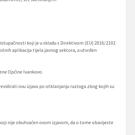
ristupačnosti koji je u skladu s Direktivom (EU) 2016/2102
lnih aplikacija tijela javnog sektora, a utvrđen
jene Općine Ivankovo.
revidirati ovu izjavu po otklanjanju razloga zbog kojih su
 koji nije obuhvaćen ovom izjavom, da o tome obavijeste