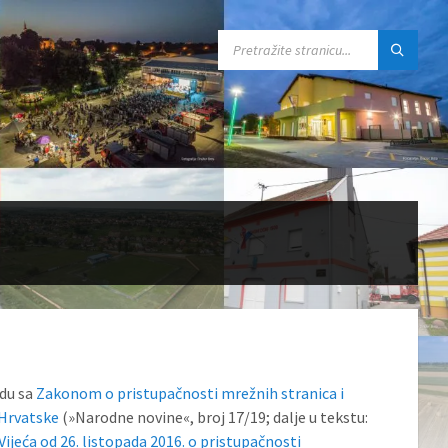
SEARCH:
adu sa
Zakonom o pristupačnosti mrežnih stranica i
 Hrvatske
(»Narodne novine«, broj 17/19; dalje u tekstu:
ijeća od 26. listopada 2016. o pristupačnosti