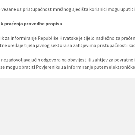
e vezane uz pristupačnost mrežnog sjedišta korisnici mogu uputit
k praćenja provedbe propisa
ik za informiranje Republike Hrvatske je tijelo nadležno za praće
tne uređaje tijela javnog sektora sa zahtjevima pristupačnosti k
u nezadovoljavajućih odgovora na obavijest ili zahtjev za povratne
i se mogu obratiti Povjereniku za informiranje putem elektroničk