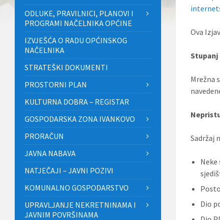
internet
ODLUKE, PRAVILNICI, PLANOVI I
PROGRAMI NAČELNIKA OPĆINE
Ova Izja
IZVJEŠĆA O RADU OPĆINSKOG
NAČELNIKA
Stupanj
STRATEŠKI DOKUMENTI
Mrežna s
PROSTORNI PLAN
navedene
KULTURNA DOBRA – REGISTAR
Neprist
GOSPODARSKA ZONA IVANKOVO
PRORAČUN
Sadržaj 
JAVNA NABAVA
Neke 
NATJEČAJI – JAVNI POZIVI
sjedi
KOMUNALNO GOSPODARSTVO
Postoj
Dio p
UPRAVLJANJE NEKRETNINAMA I
JAVNIM POVRŠINAMA
Dio P