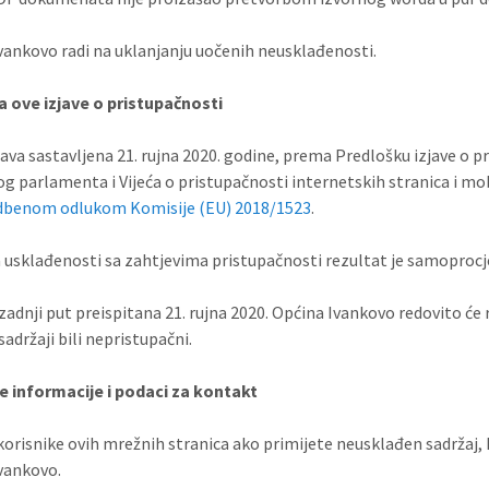
vankovo radi na uklanjanju uočenih neusklađenosti.
 ove izjave o pristupačnosti
zjava sastavljena 21. rujna 2020. godine, prema Predlošku izjave o p
g parlamenta i Vijeća o pristupačnosti internetskih stranica i mobi
dbenom odlukom Komisije (EU) 2018/1523
.
 usklađenosti sa zahtjevima pristupačnosti rezultat je samoproc
 zadnji put preispitana 21. rujna 2020. Općina Ivankovo redovito će 
sadržaji bili nepristupačni.
 informacije i podaci za kontakt
orisnike ovih mrežnih stranica ako primijete neusklađen sadržaj,
vankovo.