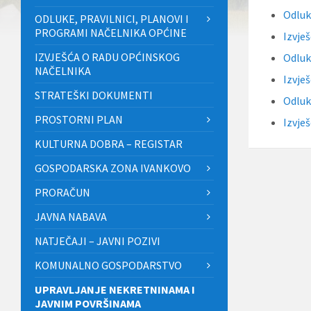
Odluk
ODLUKE, PRAVILNICI, PLANOVI I
PROGRAMI NAČELNIKA OPĆINE
Izvje
IZVJEŠĆA O RADU OPĆINSKOG
Odluk
NAČELNIKA
Izvje
STRATEŠKI DOKUMENTI
Odluk
PROSTORNI PLAN
Izvje
KULTURNA DOBRA – REGISTAR
GOSPODARSKA ZONA IVANKOVO
PRORAČUN
JAVNA NABAVA
NATJEČAJI – JAVNI POZIVI
KOMUNALNO GOSPODARSTVO
UPRAVLJANJE NEKRETNINAMA I
JAVNIM POVRŠINAMA