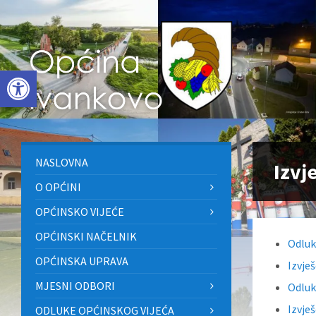
Skip
Skip
Skip
to
to
to
content
left
footer
sidebar
Open toolbar
NASLOVNA
Izvj
O OPĆINI
OPĆINSKO VIJEĆE
OPĆINSKI NAČELNIK
Odluk
OPĆINSKA UPRAVA
Izvje
MJESNI ODBORI
Odluk
Izvje
ODLUKE OPĆINSKOG VIJEĆA