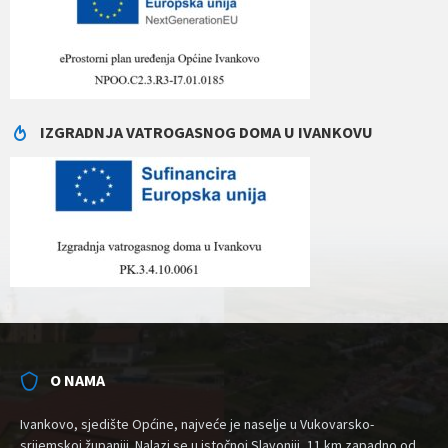
IZGRADNJA VATROGASNOG DOMA U IVANKOVU
O NAMA
Ivankovo, sjedište Općine, najveće je naselje u Vukovarsko-
srijemskoj županiji. Nalazi se u istočnoj Slavoniji, 11 km zapadno od