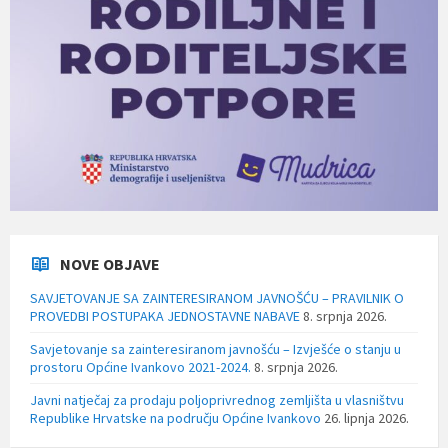
NOVE OBJAVE
SAVJETOVANJE SA ZAINTERESIRANOM JAVNOŠĆU – PRAVILNIK O
PROVEDBI POSTUPAKA JEDNOSTAVNE NABAVE
8. srpnja 2026.
Savjetovanje sa zainteresiranom javnošću – Izvješće o stanju u
prostoru Općine Ivankovo 2021-2024.
8. srpnja 2026.
Javni natječaj za prodaju poljoprivrednog zemljišta u vlasništvu
Republike Hrvatske na području Općine Ivankovo
26. lipnja 2026.