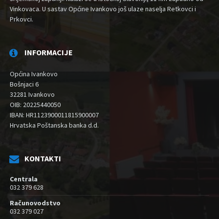
Vinkovaca. U sastav Općine Ivankovo još ulaze naselja Retkovci i
Prkovci.
INFORMACIJE
Općina Ivankovo
Bošnjaci 6
32281 Ivankovo
OIB: 20225440050
IBAN: HR1123900011815900007
Hrvatska Poštanska banka d.d.
KONTAKTI
Centrala
032 379 628
Računovodstvo
032 379 027