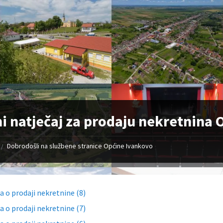
i natječaj za prodaju nekretnina
Dobrodošli na službene stranice Općine Ivankovo
/
a o prodaji nekretnine (8)
a o prodaji nekretnine (7)