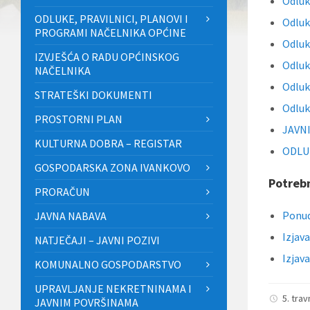
Odluk
ODLUKE, PRAVILNICI, PLANOVI I
Odluk
PROGRAMI NAČELNIKA OPĆINE
Odluk
IZVJEŠĆA O RADU OPĆINSKOG
Odluk
NAČELNIKA
Odluk
STRATEŠKI DOKUMENTI
Odluk
PROSTORNI PLAN
JAVNI
KULTURNA DOBRA – REGISTAR
ODLUK
GOSPODARSKA ZONA IVANKOVO
Potrebn
PRORAČUN
Ponud
JAVNA NABAVA
Izjav
NATJEČAJI – JAVNI POZIVI
Izjav
KOMUNALNO GOSPODARSTVO
UPRAVLJANJE NEKRETNINAMA I
5. tra
JAVNIM POVRŠINAMA