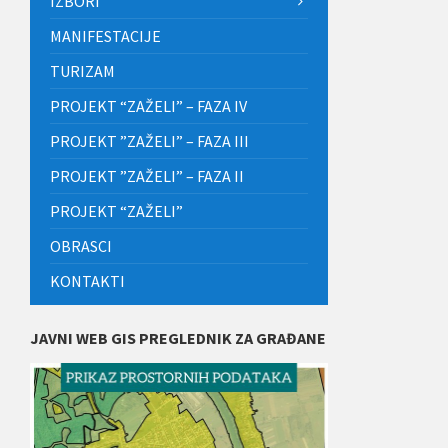
IZBORI
MANIFESTACIJE
TURIZAM
PROJEKT “ZAŽELI” – FAZA IV
PROJEKT ”ZAŽELI” – FAZA III
PROJEKT ”ZAŽELI” – FAZA II
PROJEKT “ZAŽELI”
OBRASCI
KONTAKTI
JAVNI WEB GIS PREGLEDNIK ZA GRAĐANE