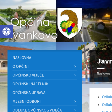
Skip
Skip
Skip
to
to
to
content
left
footer
sidebar
Open toolbar
NASLOVNA
Javn
O OPĆINI
Naslovna
OPĆINSKO VIJEĆE
OPĆINSKI NAČELNIK
OPĆINSKA UPRAVA
Odluk
MJESNI ODBORI
Odluk
ODLUKE OPĆINSKOG VIJEĆA