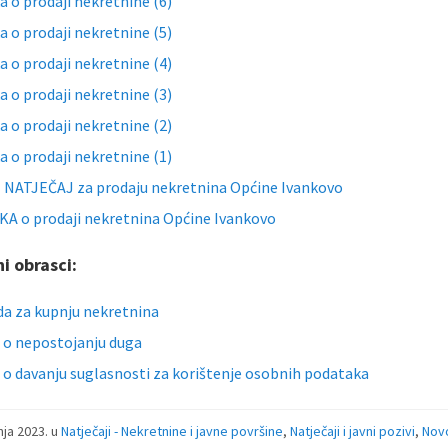
a o prodaji nekretnine (6)
a o prodaji nekretnine (5)
a o prodaji nekretnine (4)
a o prodaji nekretnine (3)
a o prodaji nekretnine (2)
a o prodaji nekretnine (1)
 NATJEČAJ za prodaju nekretnina Općine Ivankovo
A o prodaji nekretnina Općine Ivankovo
i obrasci:
a za kupnju nekretnina
a o nepostojanju duga
a o davanju suglasnosti za korištenje osobnih podataka
vnja 2023.
u
Natječaji - Nekretnine i javne površine
,
Natječaji i javni pozivi
,
Nov