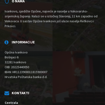
O NAMA
Ivankovo, sjedište Općine, najveće je naselje u Vukovarsko-
srijemskoj županiji. Nalazi se u istočnoj Slavoniji, 11 km zapadno od
Vinkovaca. U sastav Općine Ivankovo još ulaze naselja Retkovci i
Prkovci.
INFORMACIJE
Općina Ivankovo
Bošnjaci 6
32281 Ivankovo
OIB: 20225440050
IBAN: HR1123900011815900007
Hrvatska Poštanska banka d.d.
KONTAKTI
Centrala