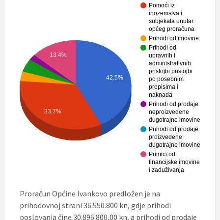
Pomoći iz
inozemstva i
subjekata unutar
općeg proračuna
Prihodi od imovine
Prihodi od
13.4%
upravnih i
administrativnih
pristojbi pristojbi
42.5%
po posebnim
propisima i
naknada
Prihodi od prodaje
33.7%
neproizvedene
dugotrajne imovine
Prihodi od prodaje
proizvedene
dugotrajne imovine
Primici od
financijske imovine
i zaduživanja
Proračun Općine Ivankovo predložen je na
prihodovnoj strani 36.550.800 kn, gdje prihodi
poslovanja čine 30.896.800,00 kn, a prihodi od prodaje