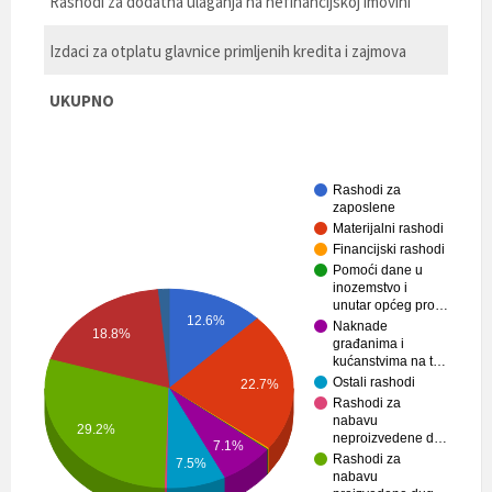
Rashodi za dodatna ulaganja na nefinancijskoj imovini
Izdaci za otplatu glavnice primljenih kredita i zajmova
UKUPNO
Rashodi za
zaposlene
Materijalni rashodi
Financijski rashodi
Pomoći dane u
inozemstvo i
unutar općeg pro…
12.6%
Naknade
18.8%
građanima i
kućanstvima na t…
Ostali rashodi
22.7%
Rashodi za
nabavu
29.2%
neproizvedene d…
7.1%
Rashodi za
7.5%
nabavu