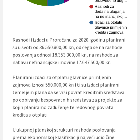
proizvedene dug…
Rashodi za
dodatna ulaganja
na nefinancijskoj…
Izdaci za otplatu
glavnice primljenih
kredita i zajmova
Rashodi i izdaci u Proračunu za 2020. godinu planirani
su u svoti od 36.550.800,00 kn, od čega se na rashode
poslovanja odnosi 18.353.300,00 kn, na rashode za
nabavu nefinancijske imovine 17.647.500,00 kn.
Planirani izdaci za otplatu glavnice primljenih
zajmova iznosi 550.000,00 kn i ti su izdaci planirani
temeljem plana da se vrši povrat kreditnih sredstava
po dobivanju bespovratnih sredstava za projekte za
kojih planiramo zaduženje te redovnog povrata
kredita u otplati.
U ukupnoj planskoj strukturi rashoda poslovanja
prema ekonomskoj klasifikaciji najveći udio čine