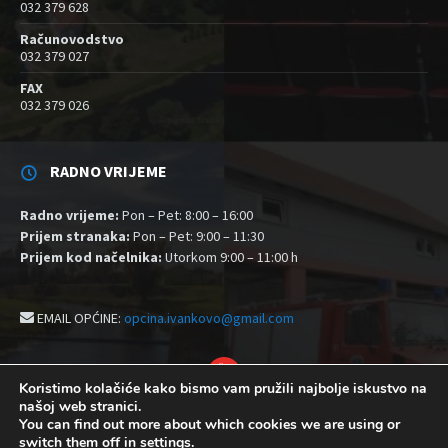
032 379 628
Računovodstvo
032 379 027
FAX
032 379 026
RADNO VRIJEME
Radno vrijeme:
Pon – Pet: 8:00 – 16:00
Prijem stranaka:
Pon – Pet: 9:00 – 11:30
Prijem kod načelnika:
Utorkom 9:00 – 11:00 h
EMAIL OPĆINE:
opcina.ivankovo@gmail.com
YouTube
Koristimo kolačiće kako bismo vam pružili najbolje iskustvo na
našoj web stranici.
Izjava o pristupačnosti
Politika zaštite privatnosti i kolačići
You can find out more about which cookies we are using or
Postavke kolačića
switch them off in
settings
.