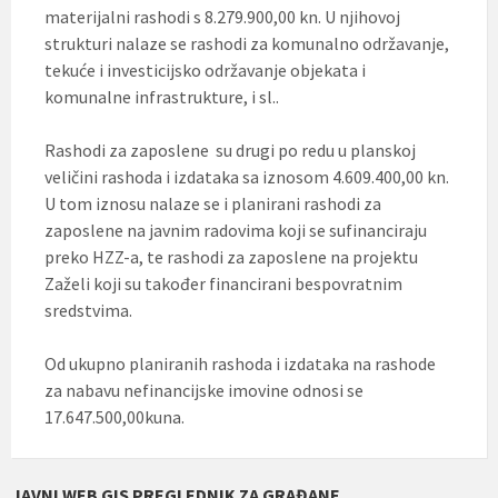
materijalni rashodi s 8.279.900,00 kn. U njihovoj
strukturi nalaze se rashodi za komunalno održavanje,
tekuće i investicijsko održavanje objekata i
komunalne infrastrukture, i sl..
Rashodi za zaposlene su drugi po redu u planskoj
veličini rashoda i izdataka sa iznosom 4.609.400,00 kn.
U tom iznosu nalaze se i planirani rashodi za
zaposlene na javnim radovima koji se sufinanciraju
preko HZZ-a, te rashodi za zaposlene na projektu
Zaželi koji su također financirani bespovratnim
sredstvima.
Od ukupno planiranih rashoda i izdataka na rashode
za nabavu nefinancijske imovine odnosi se
17.647.500,00kuna.
JAVNI WEB GIS PREGLEDNIK ZA GRAĐANE