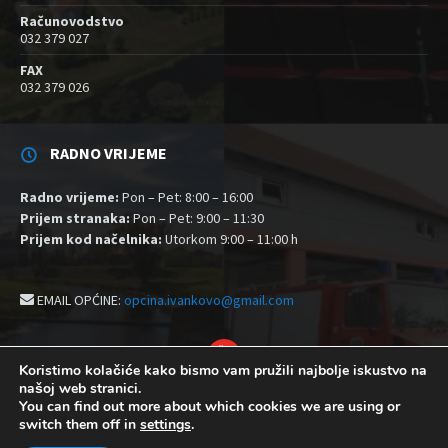
Računovodstvo
032 379 027
FAX
032 379 026
RADNO VRIJEME
Radno vrijeme:
Pon – Pet: 8:00 – 16:00
Prijem stranaka:
Pon – Pet: 9:00 – 11:30
Prijem kod načelnika:
Utorkom 9:00 – 11:00 h
EMAIL OPĆINE:
opcina.ivankovo@gmail.com
YouTube
Koristimo kolačiće kako bismo vam pružili najbolje iskustvo na
našoj web stranici.
Izjava o pristupačnosti
Politika zaštite privatnosti i kolačići
You can find out more about which cookies we are using or
Postavke kolačića
switch them off in
settings
.
© 2026 Općina Ivankovo