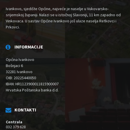
Ivankovo, sjedište Općine, najveće je naselje u Vukovarsko-
srijemskoj županiji. Nalazi se u istočnoj Slavoniji, 11 km zapadno od
Vinkovaca. U sastav Općine Ivankovo još ulaze naselja Retkovci i
Prkovci.
INFORMACIJE
Općina Ivankovo
Bošnjaci 6
32281 Ivankovo
OIB: 20225440050
IBAN: HR1123900011815900007
Hrvatska Poštanska banka d.d.
KONTAKTI
Centrala
032 379 628