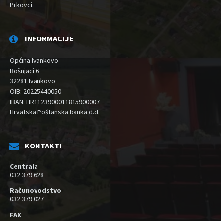
Prkovci.
INFORMACIJE
Općina Ivankovo
Bošnjaci 6
32281 Ivankovo
OIB: 20225440050
IBAN: HR1123900011815900007
Hrvatska Poštanska banka d.d.
KONTAKTI
Centrala
032 379 628
Računovodstvo
032 379 027
FAX