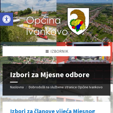
Skip
Skip
Skip
to
to
to
content
left
footer
Open toolbar
sidebar
IZBORNIK
Izbori za Mjesne odbore
Naslovna
Dobrodošli na službene stranice Općine Ivankovo
/
Izbori za članove vijeća Mjesnog