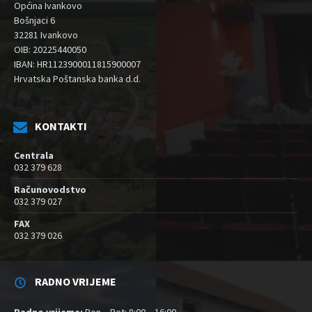
Općina Ivankovo
Bošnjaci 6
32281 Ivankovo
OIB: 20225440050
IBAN: HR1123900011815900007
Hrvatska Poštanska banka d.d.
KONTAKTI
Centrala
032 379 628
Računovodstvo
032 379 027
FAX
032 379 026
RADNO VRIJEME
Radno vrijeme:
Pon – Pet: 8:00 – 16:00