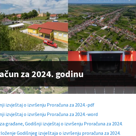
ačun za 2024. godinu
nji izvještaj o izvršenju Proračuna za 2024.-pdf
nji izvještaj o izvršenju Proračuna za 2024.-word
 za građane, Godišnji izvještaj o izvršenju Proračuna za 2024.
loženje Godišnjeg izvještaja o izvršenju proračuna za 2024.