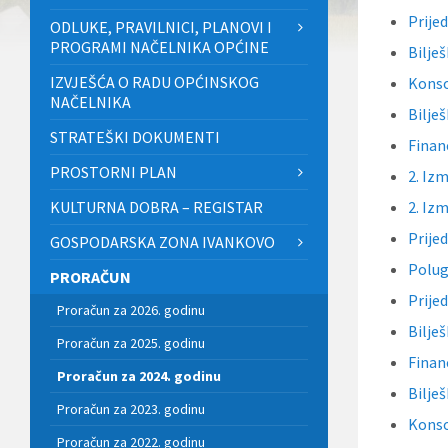
Prije
ODLUKE, PRAVILNICI, PLANOVI I
PROGRAMI NAČELNIKA OPĆINE
Bilješ
IZVJEŠĆA O RADU OPĆINSKOG
Konsol
NAČELNIKA
Bilješ
STRATEŠKI DOKUMENTI
Financ
PROSTORNI PLAN
2. Iz
KULTURNA DOBRA – REGISTAR
2. Iz
Prije
GOSPODARSKA ZONA IVANKOVO
Polug
PRORAČUN
Prije
Proračun za 2026. godinu
Bilješ
Proračun za 2025. godinu
Financ
Proračun za 2024. godinu
Bilješ
Proračun za 2023. godinu
Konsol
Proračun za 2022. godinu