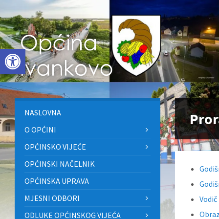
Skip
Skip
Skip
to
to
to
content
left
footer
sidebar
Open toolbar
NASLOVNA
Pror
O OPĆINI
OPĆINSKO VIJEĆE
OPĆINSKI NAČELNIK
Godiš
OPĆINSKA UPRAVA
Godiš
MJESNI ODBORI
Vodič
Obraz
ODLUKE OPĆINSKOG VIJEĆA