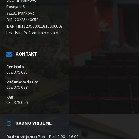
Bošnjaci 6
32281 Ivankovo
OIB: 20225440050
IBAN: HR1123900011815900007
Hrvatska Poštanska banka d.d.
KONTAKTI
Centrala
032 379 628
Računovodstvo
032 379 027
FAX
032 379 026
RADNO VRIJEME
Radno vrijeme:
Pon – Pet: 8:00 – 16:00