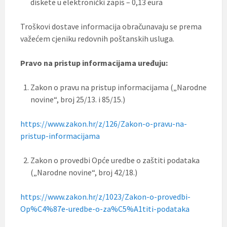
diskete u elektronički zapis – 0,13 eura
Troškovi dostave informacija obračunavaju se prema
važećem cjeniku redovnih poštanskih usluga.
Pravo na pristup informacijama uređuju:
Zakon o pravu na pristup informacijama („Narodne
novine“, broj 25/13. i 85/15.)
https://www.zakon.hr/z/126/Zakon-o-pravu-na-
pristup-informacijama
Zakon o provedbi Opće uredbe o zaštiti podataka
(„Narodne novine“, broj 42/18.)
https://www.zakon.hr/z/1023/Zakon-o-provedbi-
Op%C4%87e-uredbe-o-za%C5%A1titi-podataka