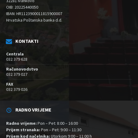
32281 Ivankovo
OIB: 20225440050
IBAN: HR1123900011815900007
Hrvatska Poštanska banka d.d.
KONTAKTI
Centrala
032 379 628
Računovodstvo
032 379 027
FAX
032 379 026
RADNO VRIJEME
Radno vrijeme:
Pon – Pet: 8:00 – 16:00
Prijem stranaka:
Pon – Pet: 9:00 – 11:30
Prijem kod načelnika:
Utorkom 9:00 – 11:00 h