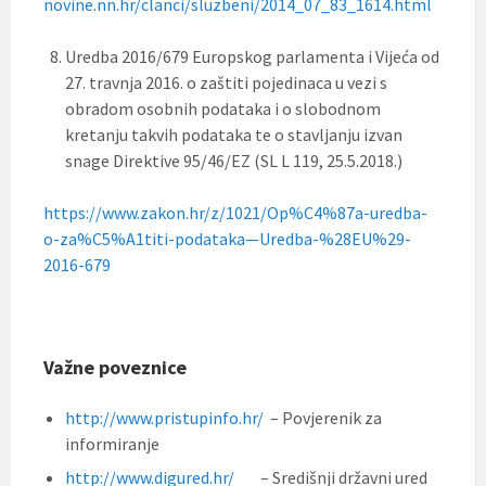
novine.nn.hr/clanci/sluzbeni/2014_07_83_1614.html
Uredba 2016/679 Europskog parlamenta i Vijeća od
27. travnja 2016. o zaštiti pojedinaca u vezi s
obradom osobnih podataka i o slobodnom
kretanju takvih podataka te o stavljanju izvan
snage Direktive 95/46/EZ (SL L 119, 25.5.2018.)
https://www.zakon.hr/z/1021/Op%C4%87a-uredba-
o-za%C5%A1titi-podataka—Uredba-%28EU%29-
2016-679
Važne poveznice
http://www.pristupinfo.hr/
– Povjerenik za
informiranje
http://www.digured.hr/
– Središnji državni ured