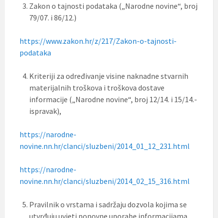
Zakon o tajnosti podataka („Narodne novine“, broj
79/07. i 86/12.)
https://www.zakon.hr/z/217/Zakon-o-tajnosti-
podataka
Kriteriji za određivanje visine naknadne stvarnih
materijalnih troškova i troškova dostave
informacije („Narodne novine“, broj 12/14. i 15/14.-
ispravak),
https://narodne-
novine.nn.hr/clanci/sluzbeni/2014_01_12_231.html
https://narodne-
novine.nn.hr/clanci/sluzbeni/2014_02_15_316.html
Pravilnik o vrstama i sadržaju dozvola kojima se
utvrđuju uvjeti ponovne uporabe informacijama