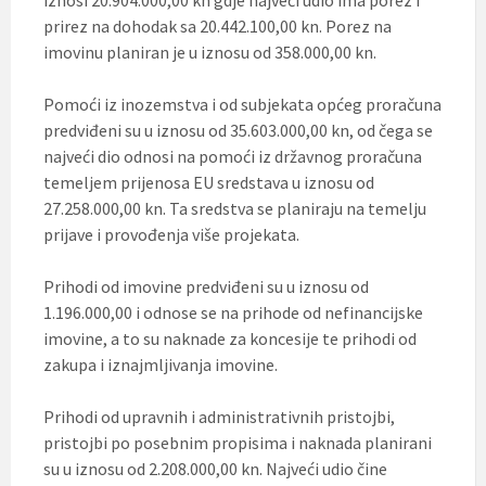
iznosi 20.904.000,00 kn gdje najveći udio ima porez i
prirez na dohodak sa 20.442.100,00 kn. Porez na
imovinu planiran je u iznosu od 358.000,00 kn.
Pomoći iz inozemstva i od subjekata općeg proračuna
predviđeni su u iznosu od 35.603.000,00 kn, od čega se
najveći dio odnosi na pomoći iz državnog proračuna
temeljem prijenosa EU sredstava u iznosu od
27.258.000,00 kn. Ta sredstva se planiraju na temelju
prijave i provođenja više projekata.
Prihodi od imovine predviđeni su u iznosu od
1.196.000,00 i odnose se na prihode od nefinancijske
imovine, a to su naknade za koncesije te prihodi od
zakupa i iznajmljivanja imovine.
Prihodi od upravnih i administrativnih pristojbi,
pristojbi po posebnim propisima i naknada planirani
su u iznosu od 2.208.000,00 kn. Najveći udio čine