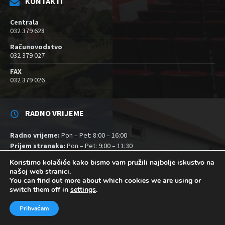
KONTAKTI
Centrala
032 379 628
Računovodstvo
032 379 027
FAX
032 379 026
RADNO VRIJEME
Radno vrijeme:
Pon – Pet: 8:00 – 16:00
Prijem stranaka:
Pon – Pet: 9:00 – 11:30
Prijem kod načelnika:
Utorkom 9:00 – 11:00 h
Koristimo kolačiće kako bismo vam pružili najbolje iskustvo na
našoj web stranici.
You can find out more about which cookies we are using or
EMAIL OPĆINE:
opcina.ivankovo@gmail.com
switch them off in
settings
.
Prihvaćam
YouTube