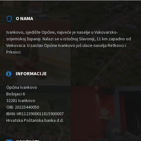
O NAMA
Ivankovo, sjedište Općine, najveće je naselje u Vukovarsko-
srijemskoj županiji. Nalazi se u istočnoj Slavoniji, 11 km zapadno od
Vinkovaca. U sastav Općine Ivankovo još ulaze naselja Retkovci i
Prkovci.
INFORMACIJE
Općina Ivankovo
Bošnjaci 6
32281 Ivankovo
OIB: 20225440050
IBAN: HR1123900011815900007
Hrvatska Poštanska banka d.d.