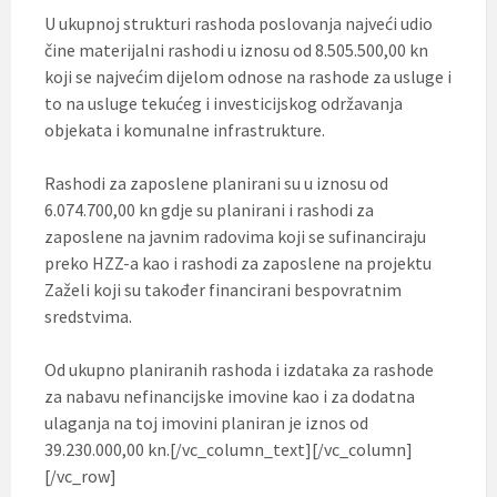
U ukupnoj strukturi rashoda poslovanja najveći udio
čine materijalni rashodi u iznosu od 8.505.500,00 kn
koji se najvećim dijelom odnose na rashode za usluge i
to na usluge tekućeg i investicijskog održavanja
objekata i komunalne infrastrukture.
Rashodi za zaposlene planirani su u iznosu od
6.074.700,00 kn gdje su planirani i rashodi za
zaposlene na javnim radovima koji se sufinanciraju
preko HZZ-a kao i rashodi za zaposlene na projektu
Zaželi koji su također financirani bespovratnim
sredstvima.
Od ukupno planiranih rashoda i izdataka za rashode
za nabavu nefinancijske imovine kao i za dodatna
ulaganja na toj imovini planiran je iznos od
39.230.000,00 kn.[/vc_column_text][/vc_column]
[/vc_row]