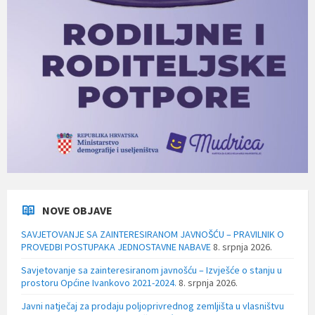
NOVE OBJAVE
SAVJETOVANJE SA ZAINTERESIRANOM JAVNOŠĆU – PRAVILNIK O
PROVEDBI POSTUPAKA JEDNOSTAVNE NABAVE
8. srpnja 2026.
Savjetovanje sa zainteresiranom javnošću – Izvješće o stanju u
prostoru Općine Ivankovo 2021-2024.
8. srpnja 2026.
Javni natječaj za prodaju poljoprivrednog zemljišta u vlasništvu