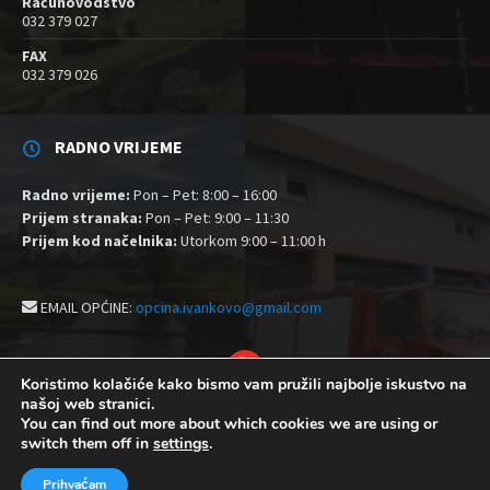
Računovodstvo
032 379 027
FAX
032 379 026
RADNO VRIJEME
Radno vrijeme:
Pon – Pet: 8:00 – 16:00
Prijem stranaka:
Pon – Pet: 9:00 – 11:30
Prijem kod načelnika:
Utorkom 9:00 – 11:00 h
EMAIL OPĆINE:
opcina.ivankovo@gmail.com
YouTube
Koristimo kolačiće kako bismo vam pružili najbolje iskustvo na
našoj web stranici.
Izjava o pristupačnosti
Politika zaštite privatnosti i kolačići
You can find out more about which cookies we are using or
Postavke kolačića
switch them off in
settings
.
© 2026 Općina Ivankovo
Prihvaćam