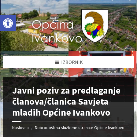
Skip
Skip
Skip
to
to
to
content
left
footer
Open toolbar
sidebar
IZBORNIK
Javni poziv za predlaganje
članova/članica Savjeta
mladih Općine Ivankovo
Naslovna
Dobrodošli na službene stranice Općine Ivankovo
/