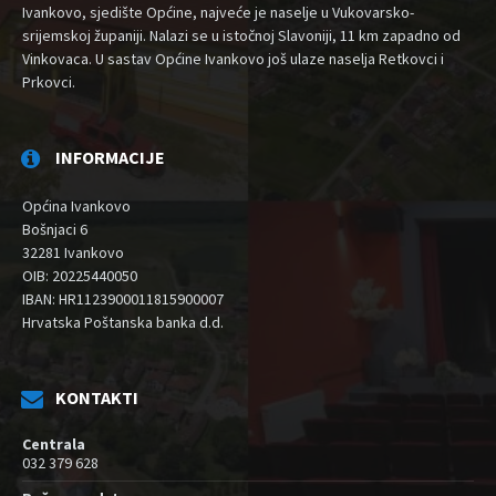
Ivankovo, sjedište Općine, najveće je naselje u Vukovarsko-
srijemskoj županiji. Nalazi se u istočnoj Slavoniji, 11 km zapadno od
Vinkovaca. U sastav Općine Ivankovo još ulaze naselja Retkovci i
Prkovci.
INFORMACIJE
Općina Ivankovo
Bošnjaci 6
32281 Ivankovo
OIB: 20225440050
IBAN: HR1123900011815900007
Hrvatska Poštanska banka d.d.
KONTAKTI
Centrala
032 379 628