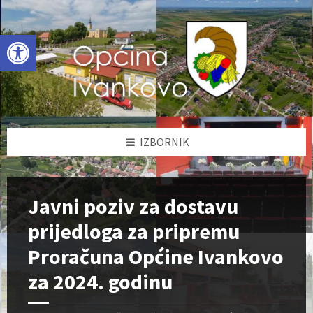
Skip
Skip
Skip
to
to
to
content
left
footer
Open toolbar
sidebar
IZBORNIK
Javni poziv za dostavu
prijedloga za pripremu
Proračuna Općine Ivankovo
za 2024. godinu