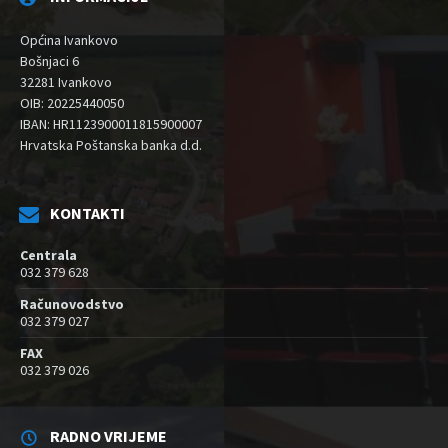
Općina Ivankovo
Bošnjaci 6
32281 Ivankovo
OIB: 20225440050
IBAN: HR1123900011815900007
Hrvatska Poštanska banka d.d.
KONTAKTI
Centrala
032 379 628
Računovodstvo
032 379 027
FAX
032 379 026
RADNO VRIJEME