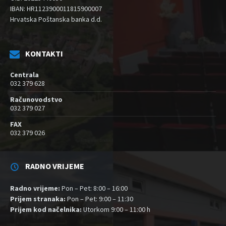
IBAN: HR1123900011815900007
Hrvatska Poštanska banka d.d.
KONTAKTI
Centrala
032 379 628
Računovodstvo
032 379 027
FAX
032 379 026
RADNO VRIJEME
Radno vrijeme:
Pon – Pet: 8:00 – 16:00
Prijem stranaka:
Pon – Pet: 9:00 – 11:30
Prijem kod načelnika:
Utorkom 9:00 – 11:00 h