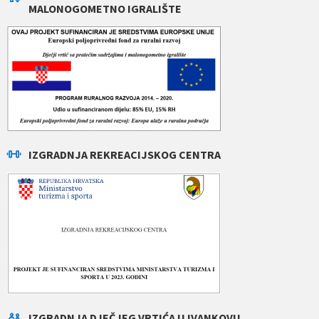
MALONOGOMETNO IGRALIŠTE
IZGRADNJA REKREACIJSKOG CENTRA
IZGRADNJA DJEČJEG VRTIĆA U IVANKOVU