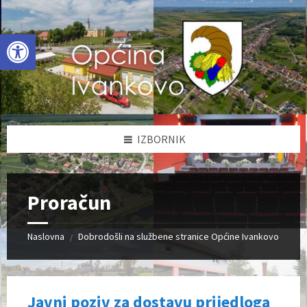
Skip
Skip
Skip
to
to
to
content
left
footer
Open toolbar
sidebar
IZBORNIK
Proračun
Naslovna
Dobrodošli na službene stranice Općine Ivankovo
/
Javni poziv za dostavu prijedloga