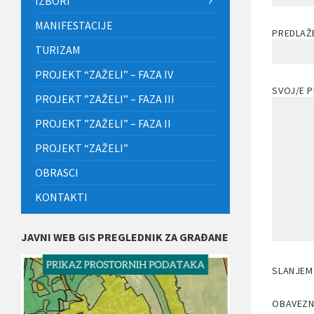
IZBORI
MANIFESTACIJE
PREDLAŽE
TURIZAM
PROJEKT “ZAŽELI” – FAZA IV
SVOJ/E 
PROJEKT ”ZAŽELI” – FAZA III
PROJEKT ”ZAŽELI” – FAZA II
PROJEKT “ZAŽELI”
OBRASCI
KONTAKTI
JAVNI WEB GIS PREGLEDNIK ZA GRAĐANE
SLANJEM
OBAVEZN