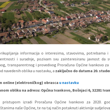
prikupljanja informacija o interesima, stavovima, potrebama i
rentnosti i suradnje, pozivam svu zainteresiranu javnost da s
nog, transparentnog i provedivog Proračuna Općine Ivankovo za 20
d navedenih oblika u nastavku, a
zaključno do datuma 20. stude
 online (elektroničkog) obrasca
u nastavku
anom obliku na adresu: Općina Ivankovo, Bošnjaci 6, 32281 Iv
 pristupom izradi Proračuna Općine Ivankovo za 2020. godin
štanima naše Općine, te na taj način potaknuti aktivnije sudjelova