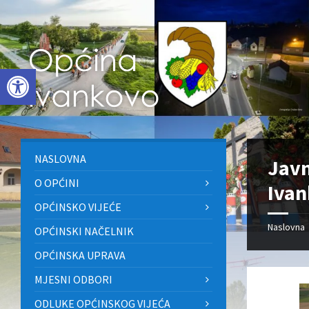
Skip
Skip
Skip
to
to
to
content
left
footer
sidebar
Open toolbar
NASLOVNA
Javn
O OPĆINI
Ivan
OPĆINSKO VIJEĆE
Naslovna
OPĆINSKI NAČELNIK
OPĆINSKA UPRAVA
MJESNI ODBORI
ODLUKE OPĆINSKOG VIJEĆA