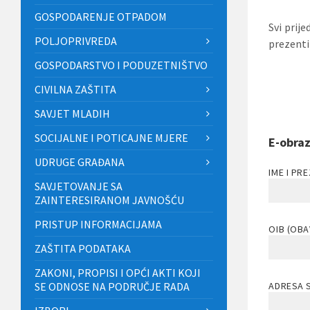
GOSPODARENJE OTPADOM
Svi prije
POLJOPRIVREDA
prezenti
GOSPODARSTVO I PODUZETNIŠTVO
CIVILNA ZAŠTITA
SAVJET MLADIH
SOCIJALNE I POTICAJNE MJERE
E-obraz
UDRUGE GRAĐANA
IME I PR
SAVJETOVANJE SA
ZAINTERESIRANOM JAVNOŠĆU
PRISTUP INFORMACIJAMA
OIB (OB
ZAŠTITA PODATAKA
ZAKONI, PROPISI I OPĆI AKTI KOJI
SE ODNOSE NA PODRUČJE RADA
ADRESA 