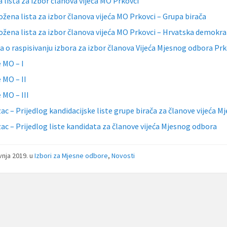
a lista za izbor članova vijeća MO Prkovci
ožena lista za izbor članova vijeća MO Prkovci – Grupa birača
ožena lista za izbor članova vijeća MO Prkovci – Hrvatska demokra
a o raspisivanju izbora za izbor članova Vijeća Mjesnog odbora Prk
 MO – I
 MO – II
 MO – III
ac – Prijedlog kandidacijske liste grupe birača za članove vijeća 
ac – Prijedlog liste kandidata za članove vijeća Mjesnog odbora
avnja 2019.
u
Izbori za Mjesne odbore
,
Novosti