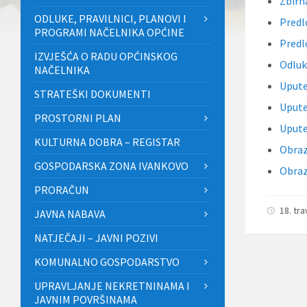
Zbirn
ODLUKE, PRAVILNICI, PLANOVI I
Predl
PROGRAMI NAČELNIKA OPĆINE
Predl
IZVJEŠĆA O RADU OPĆINSKOG
Odluk
NAČELNIKA
Upute
STRATEŠKI DOKUMENTI
Upute
PROSTORNI PLAN
Upute
KULTURNA DOBRA – REGISTAR
Obraz
GOSPODARSKA ZONA IVANKOVO
Obraz
PRORAČUN
18. tr
JAVNA NABAVA
NATJEČAJI – JAVNI POZIVI
KOMUNALNO GOSPODARSTVO
UPRAVLJANJE NEKRETNINAMA I
JAVNIM POVRŠINAMA