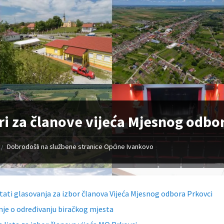
ri za članove vijeća Mjesnog odbo
Dobrodošli na službene stranice Općine Ivankovo
/
tati glasovanja za izbor članova Vijeća Mjesnog odbora Prkovci
nje o određivanju biračkog mjesta