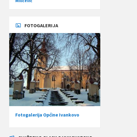
Miličević
FOTOGALERIJA
Fotogalerija Općine Ivankovo