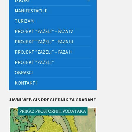
IZBORI
MANIFESTACIJE
TURIZAM
PROJEKT “ZAŽELI” – FAZA IV
PROJEKT ”ZAŽELI” – FAZA III
PROJEKT ”ZAŽELI” – FAZA II
PROJEKT “ZAŽELI”
OBRASCI
KONTAKTI
JAVNI WEB GIS PREGLEDNIK ZA GRAĐANE