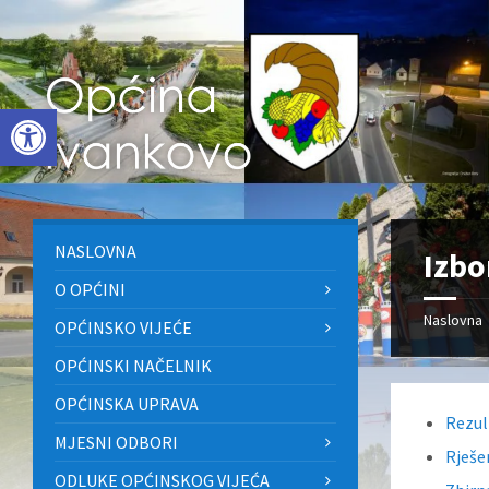
Skip
Skip
Skip
to
to
to
content
left
footer
sidebar
Open toolbar
NASLOVNA
Izbo
O OPĆINI
Naslovna
OPĆINSKO VIJEĆE
OPĆINSKI NAČELNIK
OPĆINSKA UPRAVA
Rezul
MJESNI ODBORI
Rješe
ODLUKE OPĆINSKOG VIJEĆA