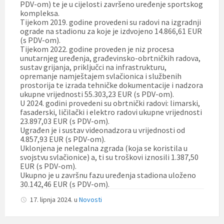
PDV-om) te je u cijelosti završeno uređenje sportskog
kompleksa.
Tijekom 2019. godine provedeni su radovi na izgradnji
ograde na stadionu za koje je izdvojeno 14.866,61 EUR
(s PDV-om).
Tijekom 2022. godine proveden je niz procesa
unutarnjeg uređenja, građevinsko-obrtničkih radova,
sustav grijanja, priključci na infrastrukturu,
opremanje namještajem svlačionica i službenih
prostorija te izrada tehničke dokumentacije i nadzora
ukupne vrijednosti 55.303,23 EUR (s PDV-om).
U 2024. godini provedeni su obrtnički radovi: limarski,
fasaderski, ličilački i elektro radovi ukupne vrijednosti
23.897,03 EUR (s PDV-om).
Ugrađen je i sustav videonadzora u vrijednosti od
4.857,93 EUR (s PDV-om).
Uklonjena je nelegalna zgrada (koja se koristila u
svojstvu svlačionice) a, ti su troškovi iznosili 1.387,50
EUR (s PDV-om).
Ukupno je u završnu fazu uređenja stadiona uloženo
30.142,46 EUR (s PDV-om).
17. lipnja 2024.
u
Novosti