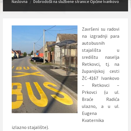
Naslovna
Dobrodošli na službene stranice Općine Ivankovo
/
Završeni su radovi
na izgradnji para
autobusnih
stajališta u
središtu naselja
Retkovci, tj. na
županijskoj cesti
ŽC-4167 Ivankovo
– Retkovci –
Prkovci (u ul.
Braće Radića
ulazno, a u ul.
Eugena
Kvaternika
izlazno stajalište).