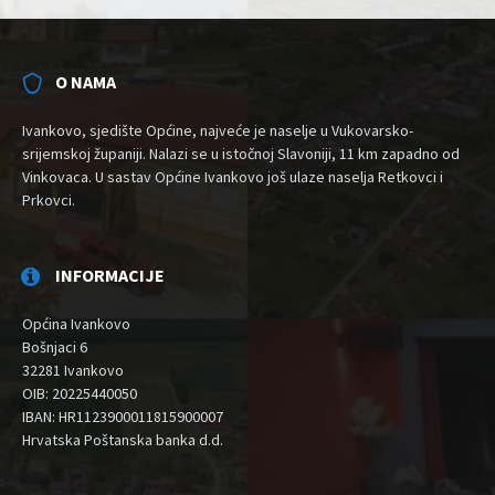
O NAMA
Ivankovo, sjedište Općine, najveće je naselje u Vukovarsko-
srijemskoj županiji. Nalazi se u istočnoj Slavoniji, 11 km zapadno od
Vinkovaca. U sastav Općine Ivankovo još ulaze naselja Retkovci i
Prkovci.
INFORMACIJE
Općina Ivankovo
Bošnjaci 6
32281 Ivankovo
OIB: 20225440050
IBAN: HR1123900011815900007
Hrvatska Poštanska banka d.d.