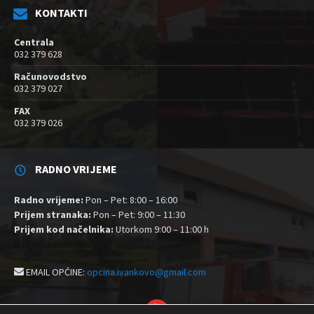
KONTAKTI
Centrala
032 379 628
Računovodstvo
032 379 027
FAX
032 379 026
RADNO VRIJEME
Radno vrijeme:
Pon – Pet: 8:00 – 16:00
Prijem stranaka:
Pon – Pet: 9:00 – 11:30
Prijem kod načelnika:
Utorkom 9:00 – 11:00 h
EMAIL OPĆINE:
opcina.ivankovo@gmail.com
YouTube