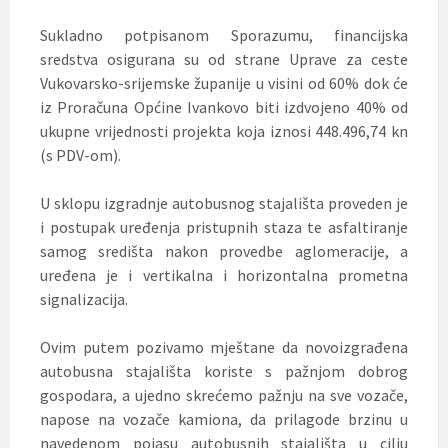
Sukladno potpisanom Sporazumu, financijska
sredstva osigurana su od strane Uprave za ceste
Vukovarsko-srijemske županije u visini od 60% dok će
iz Proračuna Općine Ivankovo biti izdvojeno 40% od
ukupne vrijednosti projekta koja iznosi 448.496,74 kn
(s PDV-om).
U sklopu izgradnje autobusnog stajališta proveden je
i postupak uređenja pristupnih staza te asfaltiranje
samog središta nakon provedbe aglomeracije, a
uređena je i vertikalna i horizontalna prometna
signalizacija.
Ovim putem pozivamo mještane da novoizgrađena
autobusna stajališta koriste s pažnjom dobrog
gospodara, a ujedno skrećemo pažnju na sve vozače,
napose na vozače kamiona, da prilagode brzinu u
navedenom pojasu autobusnih stajališta u cilju