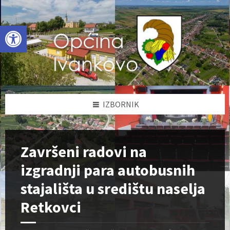
Skip
Skip
Skip
to
to
to
content
left
footer
Open toolbar
sidebar
IZBORNIK
Završeni radovi na
izgradnji para autobusnih
stajališta u središtu naselja
Retkovci