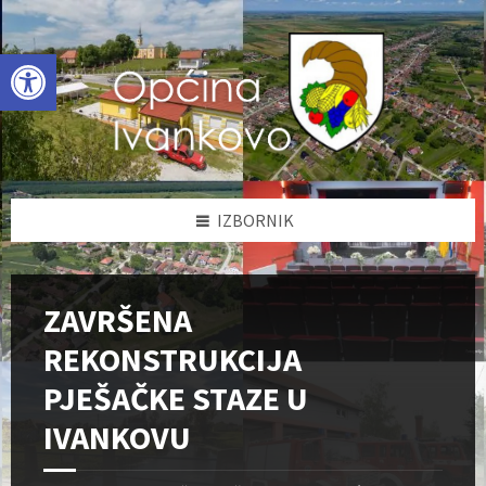
Skip
Skip
Skip
to
to
to
content
left
footer
Open toolbar
sidebar
IZBORNIK
ZAVRŠENA
REKONSTRUKCIJA
PJEŠAČKE STAZE U
IVANKOVU