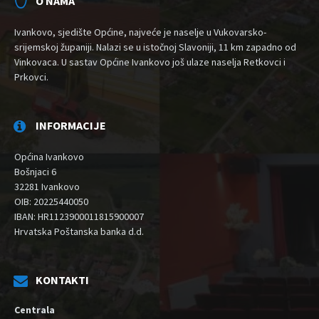
O NAMA
Ivankovo, sjedište Općine, najveće je naselje u Vukovarsko-
srijemskoj županiji. Nalazi se u istočnoj Slavoniji, 11 km zapadno od
Vinkovaca. U sastav Općine Ivankovo još ulaze naselja Retkovci i
Prkovci.
INFORMACIJE
Općina Ivankovo
Bošnjaci 6
32281 Ivankovo
OIB: 20225440050
IBAN: HR1123900011815900007
Hrvatska Poštanska banka d.d.
KONTAKTI
Centrala