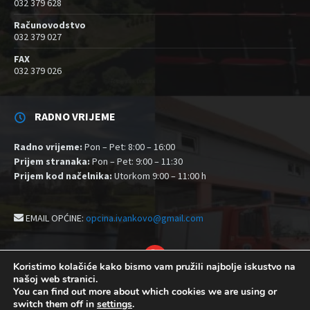
032 379 628
Računovodstvo
032 379 027
FAX
032 379 026
RADNO VRIJEME
Radno vrijeme:
Pon – Pet: 8:00 – 16:00
Prijem stranaka:
Pon – Pet: 9:00 – 11:30
Prijem kod načelnika:
Utorkom 9:00 – 11:00 h
EMAIL OPĆINE:
opcina.ivankovo@gmail.com
YouTube
Koristimo kolačiće kako bismo vam pružili najbolje iskustvo na
našoj web stranici.
Izjava o pristupačnosti
Politika zaštite privatnosti i kolačići
You can find out more about which cookies we are using or
Postavke kolačića
switch them off in
settings
.