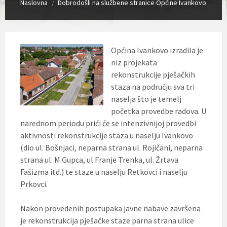
Naslovna
Dobrodošli na službene stranice Općine Ivankovo
/
Općina Ivankovo izradila je
niz projekata
rekonstrukcije pješačkih
staza na području sva tri
naselja što je temelj
početka provedbe radova. U
narednom periodu prići će se intenzivnijoj provedbi
aktivnosti rekonstrukcije staza u naselju Ivankovo
(dio ul. Bošnjaci, neparna strana ul. Rojičani, neparna
strana ul. M.Gupca, ul.Franje Trenka, ul. Žrtava
Fašizma itd.) te staze u naselju Retkovci i naselju
Prkovci.
Nakon provedenih postupaka javne nabave završena
je rekonstrukcija pješačke staze parna strana ulice