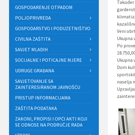
Također 
GOSPODARENJE OTPADOM
garderobe
klimatiz
POLJOPRIVREDA
kazališno
GOSPODARSTVO I PODUZETNIŠTVO
Veni obr
Ukupna v
CIVILNA ZAŠTITA
Po prove
SAVJET MLADIH
18.750,0
SOCIJALNE I POTICAJNE MJERE
Ukupna v
Dom kult
UDRUGE GRAĐANA
sportski
SAVJETOVANJE SA
naselja 
ZAINTERESIRANOM JAVNOŠĆU
Upravlja
zaintere
PRISTUP INFORMACIJAMA
ZAŠTITA PODATAKA
ZAKONI, PROPISI I OPĆI AKTI KOJI
SE ODNOSE NA PODRUČJE RADA