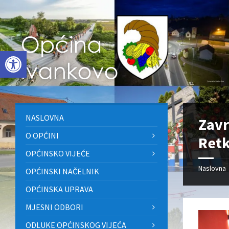
Skip
Skip
Skip
to
to
to
content
left
footer
sidebar
Open toolbar
NASLOVNA
Zavr
O OPĆINI
Ret
OPĆINSKO VIJEĆE
Naslovna
OPĆINSKI NAČELNIK
OPĆINSKA UPRAVA
MJESNI ODBORI
ODLUKE OPĆINSKOG VIJEĆA