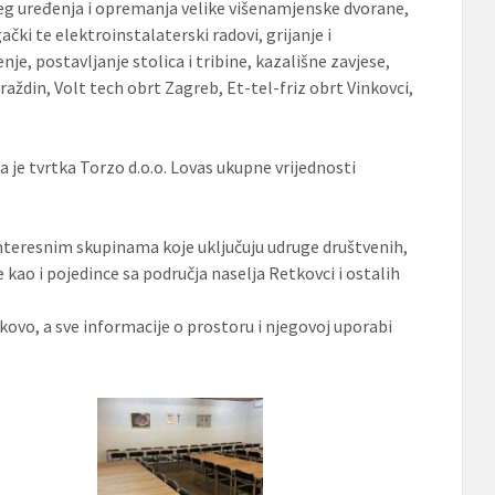
eg uređenja i opremanja velike višenamjenske dvorane,
ački te elektroinstalaterski radovi, grijanje i
e, postavljanje stolica i tribine, kazališne zavjese,
araždin, Volt tech obrt Zagreb, Et-tel-friz obrt Vinkovci,
 je tvrtka Torzo d.o.o. Lovas ukupne vrijednosti
.
nteresnim skupinama koje uključuju udruge društvenih,
kao i pojedince sa područja naselja Retkovci i ostalih
vo, a sve informacije o prostoru i njegovoj uporabi