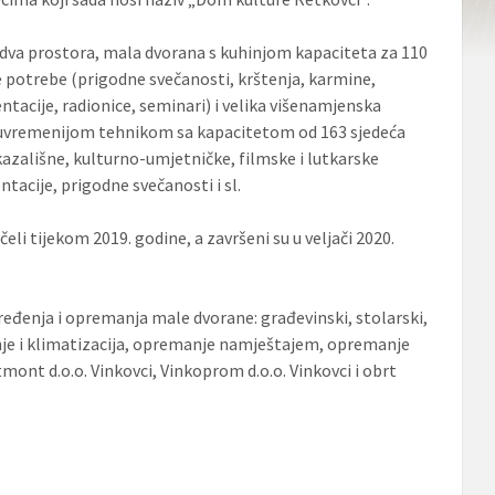
dva prostora, mala dvorana s kuhinjom kapaciteta za 110
 potrebe (prigodne svečanosti, krštenja, karmine,
ntacije, radionice, seminari) i velika višenamjenska
suvremenijom tehnikom sa kapacitetom od 163 sjedeća
kazališne, kulturno-umjetničke, filmske i lutkarske
ntacije, prigodne svečanosti i sl.
eli tijekom 2019. godine, a završeni su u veljači 2020.
eđenja i opremanja male dvorane: građevinski, stolarski,
janje i klimatizacija, opremanje namještajem, opremanje
ont d.o.o. Vinkovci, Vinkoprom d.o.o. Vinkovci i obrt