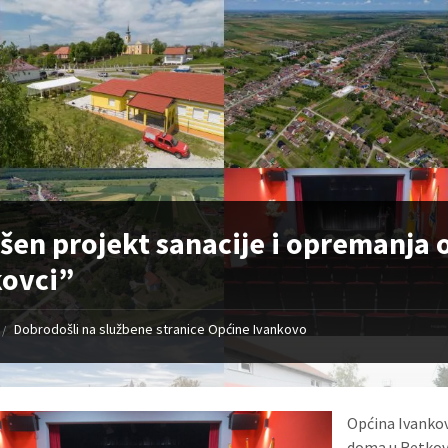
šen projekt sanacije i opremanja
kovci”
Dobrodošli na službene stranice Općine Ivankovo
/
Općina Ivankov
doma u Retkovc