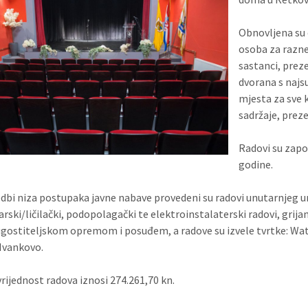
Obnovljena su 
osoba za razne
sastanci, preze
dvorana s naj
mjesta za sve 
sadržaje, preze
Radovi su započ
godine.
dbi niza postupaka javne nabave provedeni su radovi unutarnjeg ur
arski/ličilački, podopolagački te elektroinstalaterski radovi, gri
ugostiteljskom opremom i posuđem, a radove su izvele tvrtke: Watm
Ivankovo.
rijednost radova iznosi 274.261,70 kn.