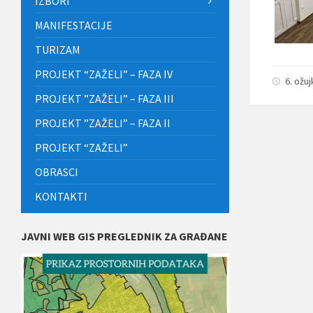
IZBORI
MANIFESTACIJE
TURIZAM
PROJEKT “ZAŽELI” – FAZA IV
6. ožu
PROJEKT ”ZAŽELI” – FAZA III
PROJEKT ”ZAŽELI” – FAZA II
PROJEKT “ZAŽELI”
OBRASCI
KONTAKTI
JAVNI WEB GIS PREGLEDNIK ZA GRAĐANE