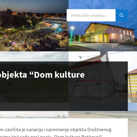
SEARCH:
 objekta “Dom kulture
o završila je sanaciju i opremanje objekta Društvenog
ima koji sada nosi naziv „Dom kulture Retkovci“.