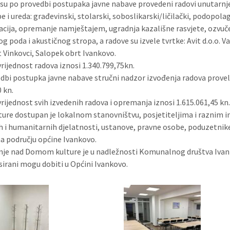
su po provedbi postupaka javne nabave provedeni radovi unutarnj
 i ureda: građevinski, stolarski, soboslikarski/ličilački, podopolag
acija, opremanje namještajem, ugradnja kazališne rasvjete, ozvučenj
g poda i akustičnog stropa, a radove su izvele tvrtke: Avit d.o.o. V
t Vinkovci, Salopek obrt Ivankovo.
rijednost radova iznosi 1.340.799,75kn.
dbi postupka javne nabave stručni nadzor izvođenja radova provela
0 kn.
rijednost svih izvedenih radova i opremanja iznosi 1.615.061,45 kn
ure dostupan je lokalnom stanovništvu, posjetiteljima i raznim i
h i humanitarnih djelatnosti, ustanove, pravne osobe, poduzetnike 
na području općine Ivankovo.
nje nad Domom kulture je u nadležnosti Komunalnog društva Ivanko
sirani mogu dobiti u Općini Ivankovo.