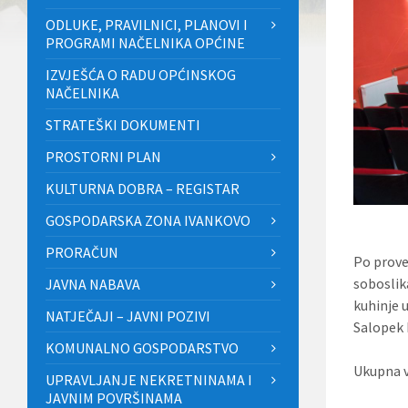
ODLUKE, PRAVILNICI, PLANOVI I
PROGRAMI NAČELNIKA OPĆINE
IZVJEŠĆA O RADU OPĆINSKOG
NAČELNIKA
STRATEŠKI DOKUMENTI
PROSTORNI PLAN
KULTURNA DOBRA – REGISTAR
GOSPODARSKA ZONA IVANKOVO
PRORAČUN
Po prove
soboslik
JAVNA NABAVA
kuhinje 
NATJEČAJI – JAVNI POZIVI
Salopek 
KOMUNALNO GOSPODARSTVO
Ukupna v
UPRAVLJANJE NEKRETNINAMA I
JAVNIM POVRŠINAMA