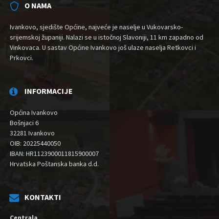
O NAMA
Ivankovo, sjedište Općine, najveće je naselje u Vukovarsko-
srijemskoj županiji. Nalazi se u istočnoj Slavoniji, 11 km zapadno od
Vinkovaca. U sastav Općine Ivankovo još ulaze naselja Retkovci i
Prkovci.
INFORMACIJE
Općina Ivankovo
Bošnjaci 6
32281 Ivankovo
OIB: 20225440050
IBAN: HR1123900011815900007
Hrvatska Poštanska banka d.d.
KONTAKTI
Centrala