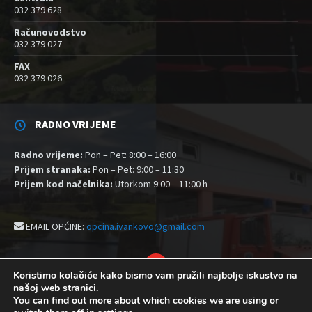
032 379 628
Računovodstvo
032 379 027
FAX
032 379 026
RADNO VRIJEME
Radno vrijeme:
Pon – Pet: 8:00 – 16:00
Prijem stranaka:
Pon – Pet: 9:00 – 11:30
Prijem kod načelnika:
Utorkom 9:00 – 11:00 h
EMAIL OPĆINE:
opcina.ivankovo@gmail.com
YouTube
Koristimo kolačiće kako bismo vam pružili najbolje iskustvo na
našoj web stranici.
Izjava o pristupačnosti
Politika zaštite privatnosti i kolačići
You can find out more about which cookies we are using or
Postavke kolačića