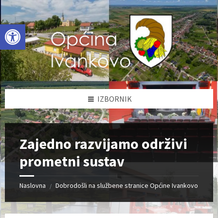
Skip
Skip
Skip
to
to
to
content
left
footer
Open toolbar
sidebar
IZBORNIK
Zajedno razvijamo održivi
prometni sustav
Naslovna
Dobrodošli na službene stranice Općine Ivankovo
/