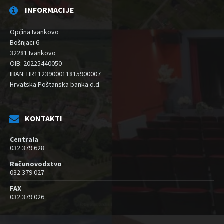
INFORMACIJE
Općina Ivankovo
Bošnjaci 6
32281 Ivankovo
OIB: 20225440050
IBAN: HR1123900011815900007
Hrvatska Poštanska banka d.d.
KONTAKTI
Centrala
032 379 628
Računovodstvo
032 379 027
FAX
032 379 026