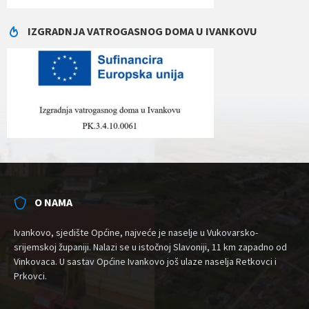
IZGRADNJA VATROGASNOG DOMA U IVANKOVU
O NAMA
Ivankovo, sjedište Općine, najveće je naselje u Vukovarsko-
srijemskoj županiji. Nalazi se u istočnoj Slavoniji, 11 km zapadno od
Vinkovaca. U sastav Općine Ivankovo još ulaze naselja Retkovci i
Prkovci.