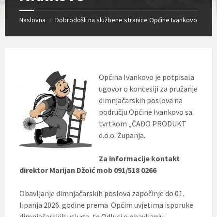
Naslovna
Dobrodošli na službene stranice Općine Ivankovo
/
Općina Ivankovo je potpisala
ugovor o koncesiji za pružanje
dimnjačarskih poslova na
području Općine Ivankovo sa
tvrtkom „ČAĐO PRODUKT
d.o.o. Županja.
Za informacije kontakt
direktor Marijan Džoić mob 091/518 0266
Obavljanje dimnjačarskih poslova započinje do 01.
lipanja 2026. godine prema Općim uvjetima isporuke
dimnjačarskih usluga, te Odluci o obavljanju