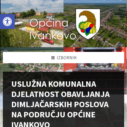
Skip
Skip
Skip
to
to
to
content
left
footer
Open toolbar
sidebar
IZBORNIK
USLUŽNA KOMUNALNA
DJELATNOST OBAVLJANJA
DIMLJAČARSKIH POSLOVA
NA PODRUČJU OPĆINE
IVANKOVO