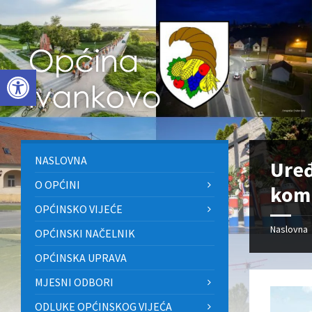
Skip
Skip
Skip
to
to
to
content
left
footer
sidebar
Open toolbar
NASLOVNA
Uređ
O OPĆINI
komu
OPĆINSKO VIJEĆE
Naslovna
OPĆINSKI NAČELNIK
OPĆINSKA UPRAVA
MJESNI ODBORI
ODLUKE OPĆINSKOG VIJEĆA