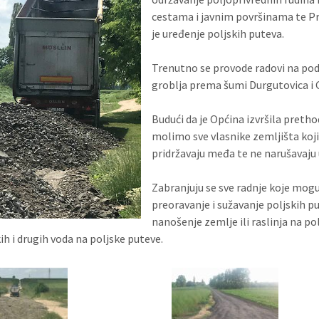
cestama i javnim površinama te P
je uređenje poljskih puteva.
Trenutno se provode radovi na podr
groblja prema šumi Durgutovica i 
Budući da je Općina izvršila preth
molimo sve vlasnike zemljišta koji
pridržavaju međa te ne narušavaju
Zabranjuju se sve radnje koje mogu
preoravanje i sužavanje poljskih p
nanošenje zemlje ili raslinja na p
ih i drugih voda na poljske puteve.