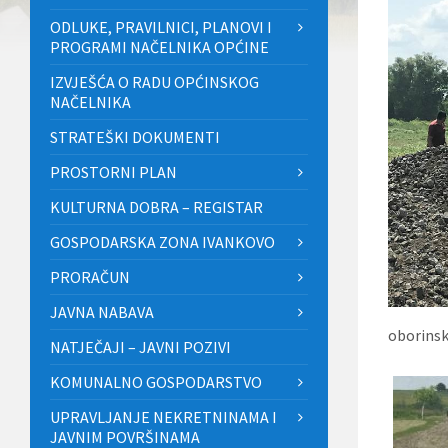
ODLUKE, PRAVILNICI, PLANOVI I
PROGRAMI NAČELNIKA OPĆINE
IZVJEŠĆA O RADU OPĆINSKOG
NAČELNIKA
STRATEŠKI DOKUMENTI
PROSTORNI PLAN
KULTURNA DOBRA – REGISTAR
GOSPODARSKA ZONA IVANKOVO
PRORAČUN
JAVNA NABAVA
oborinsk
NATJEČAJI – JAVNI POZIVI
KOMUNALNO GOSPODARSTVO
UPRAVLJANJE NEKRETNINAMA I
JAVNIM POVRŠINAMA