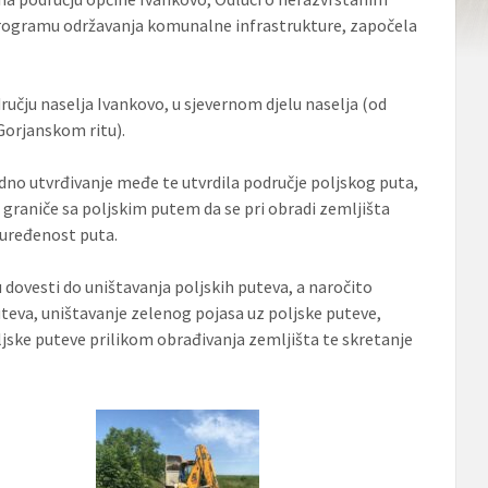
rogramu održavanja komunalne infrastrukture, započela
učju naselja Ivankovo, u sjevernom djelu naselja (od
Gorjanskom ritu).
odno utvrđivanje međe te utvrdila područje poljskog puta,
 graniče sa poljskim putem da se pri obradi zemljišta
 uređenost puta.
 dovesti do uništavanja poljskih puteva, a naročito
uteva, uništavanje zelenog pojasa uz poljske puteve,
oljske puteve prilikom obrađivanja zemljišta te skretanje