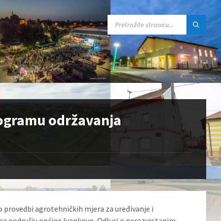
SEARCH:
rogramu održavanja
o provedbi agrotehničkih mjera za uređivanje i
 na području općine Ivankovo, Odluci o nerazvrstanim