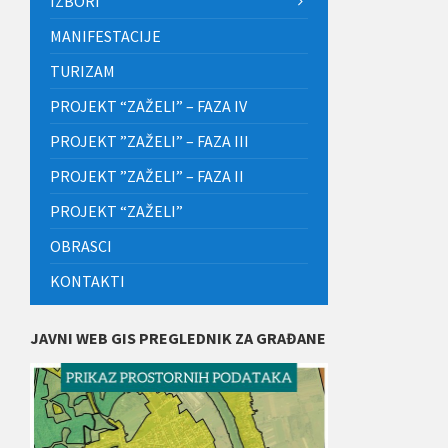
IZBORI
MANIFESTACIJE
TURIZAM
PROJEKT “ZAŽELI” – FAZA IV
PROJEKT ”ZAŽELI” – FAZA III
PROJEKT ”ZAŽELI” – FAZA II
PROJEKT “ZAŽELI”
OBRASCI
KONTAKTI
JAVNI WEB GIS PREGLEDNIK ZA GRAĐANE