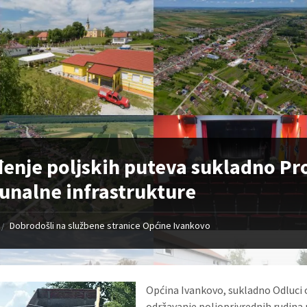
enje poljskih puteva sukladno P
nalne infrastrukture
Dobrodošli na službene stranice Općine Ivankovo
/
Općina Ivankovo, sukladno Odluci 
održavanje poljoprivrednih rudina