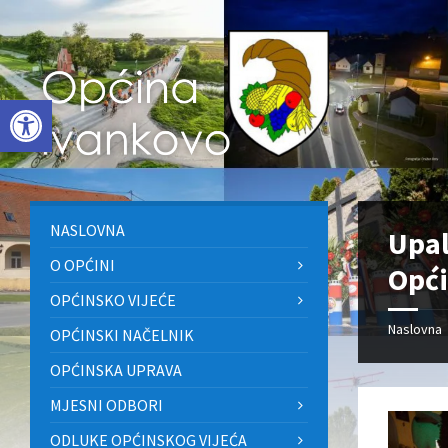
Skip
Skip
Skip
to
to
to
content
left
footer
sidebar
Open toolbar
NASLOVNA
Upal
O OPĆINI
Opći
OPĆINSKO VIJEĆE
Naslovna
OPĆINSKI NAČELNIK
OPĆINSKA UPRAVA
MJESNI ODBORI
ODLUKE OPĆINSKOG VIJEĆA