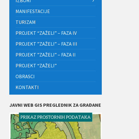
IZBORI
MANIFESTACIJE
TURIZAM
PROJEKT “ZAŽELI” – FAZA IV
PROJEKT ”ZAŽELI” – FAZA III
PROJEKT ”ZAŽELI” – FAZA II
PROJEKT “ZAŽELI”
OBRASCI
KONTAKTI
JAVNI WEB GIS PREGLEDNIK ZA GRAĐANE