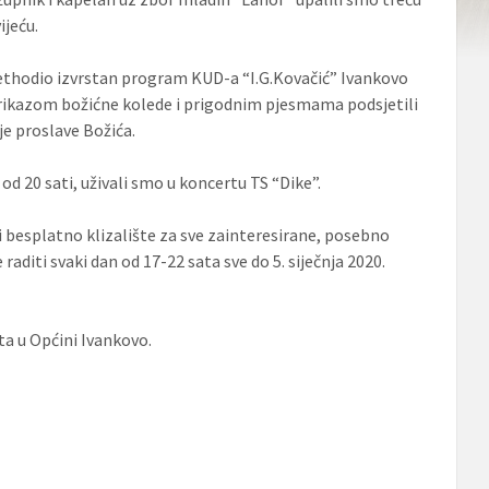
ijeću.
rethodio izvrstan program KUD-a “I.G.Kovačić” Ivankovo
prikazom božićne kolede i prigodnim pjesmama podsjetili
e proslave Božića.
od 20 sati, uživali smo u koncertu TS “Dike”.
i besplatno klizalište za sve zainteresirane, posebno
e raditi svaki dan od 17-22 sata sve do 5. siječnja 2020.
ta u Općini Ivankovo.