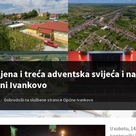
jena i treća adventska svijeća i 
ni Ivankovo
Dobrodošli na službene stranice Općine Ivankovo
/
U subotu, 14
ivankovački 