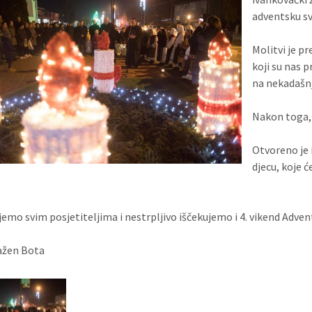
adventsku sv
Molitvi je p
koji su nas 
na nekadašnj
Nakon toga, 
Otvoreno je 
djecu, koje ć
jemo svim posjetiteljima i nestrpljivo iščekujemo i 4. vikend Adven
ažen Bota