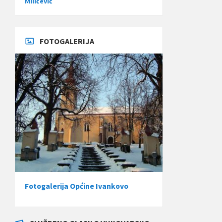
Miličević
FOTOGALERIJA
Fotogalerija Općine Ivankovo