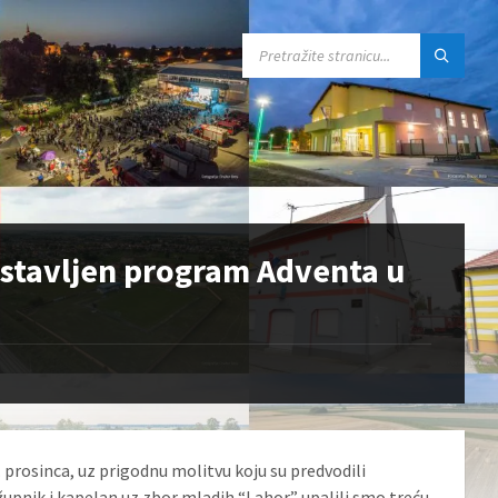
SEARCH:
nastavljen program Adventa u
. prosinca, uz prigodnu molitvu koju su predvodili
župnik i kapelan uz zbor mladih “Lahor” upalili smo treću