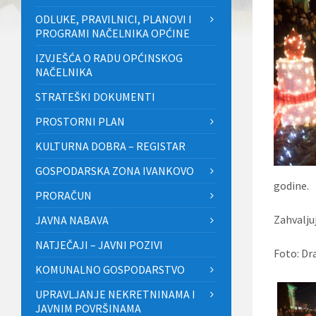
ODLUKE, PRAVILNICI, PLANOVI I
PROGRAMI NAČELNIKA OPĆINE
IZVJEŠĆA O RADU OPĆINSKOG
NAČELNIKA
STRATEŠKI DOKUMENTI
PROSTORNI PLAN
KULTURNA DOBRA – REGISTAR
GOSPODARSKA ZONA IVANKOVO
godine.
PRORAČUN
Zahvalju
JAVNA NABAVA
NATJEČAJI – JAVNI POZIVI
Foto: Dr
KOMUNALNO GOSPODARSTVO
UPRAVLJANJE NEKRETNINAMA I
JAVNIM POVRŠINAMA