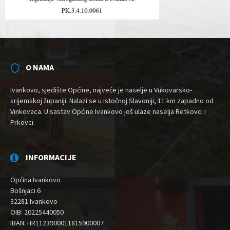
O NAMA
Ivankovo, sjedište Općine, najveće je naselje u Vukovarsko-
srijemskoj županiji. Nalazi se u istočnoj Slavoniji, 11 km zapadno od
Vinkovaca. U sastav Općine Ivankovo još ulaze naselja Retkovci i
Prkovci.
INFORMACIJE
Općina Ivankovo
Bošnjaci 6
32281 Ivankovo
OIB: 20225440050
IBAN: HR1123900011815900007