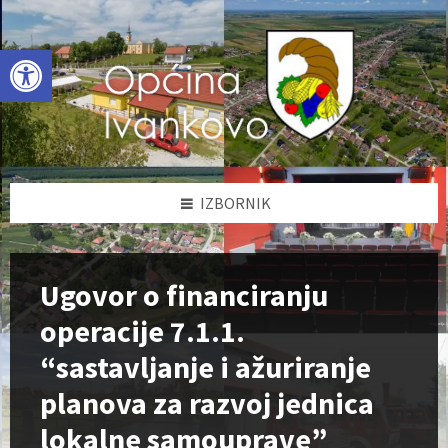
Skip
Skip
Skip
to
to
to
content
left
footer
Open toolbar
sidebar
IZBORNIK
Ugovor o financiranju
operacije 7.1.1.
“sastavljanje i ažuriranje
planova za razvoj jednica
lokalne samouprave”