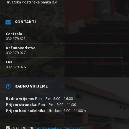
Hrvatska Poštanska banka d.d.
KONTAKTI
Centrala
032 379 628
Računovodstvo
032 379 027
FAX
032 379 026
RADNO VRIJEME
Radno vrijeme:
Pon – Pet: 8:00 – 16:00
Prijem stranaka:
Pon – Pet: 9:00 – 11:30
Prijem kod načelnika:
Utorkom 9:00 – 11:00 h
EMAIL OPĆINE:
opcina.ivankovo@gmail.com