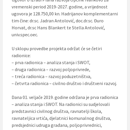
vremenski period 2019-2027. godine, a vrijednost
ugovora je 128.750,00 kn. Hadrijanov komplementarni
tim čine: dr.sc. Jadran Antolović, doc.dr.sc. Đuro
Horvat, dr.sc Hans Blankert te Stella Antolović,
univ.spec.oec.
U sklopu provedbe projekta održat će se četiri
radionice:
– prva radionica – analiza stanja i SWOT,
– druga radionica – razvoj poljoprivrede,
– treća radionica – razvoj poduzetništva,
– četvrta radionica – civilno društvo i društveni razvoj.
Dana 01. veljače 2019. godine održana je prva radionica
– analiza stanja i SWOT. Na radionici su sudjelovali
predstavnici civilnog društva, ravnatelji škola,
ravnateljica vrtića, djelatnici komunalnog društva,
predsjednici udruga građana, poljoprivrednici,