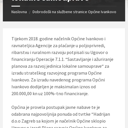
Naslovna
Dobrodošli na službene stranice Općine Ivankovo
/
Tijekom 2018. godine načelnik Općine Ivankovo i
ravnateljica Agencije za plaćanje u poljoprivredi,
ribarstvu i ruralnom razvoju potpisali su Ugovor o
financiranju Operacije 7.1.1. “Sastavljanje i ažuriranje
planova za razvoj jedinica lokalne samouprave“ za
izradu strateškog razvojnog programa Općine
Ivankovo. Za izradu navedenog programa Općini
Ivankovo dodijeljen je maksimalan iznos od
200.000,00 kn uz 100%-tno financiranje.
Općina je provela postupak javne nabave te je
odabrana najpovoljnija ponuda od tvrtke “Hadrijan
d.o.o Zagreb sa kojom je načelnik Općine sklopio
Ugovor o izradi Plana razvoja Općine Ivankovo za