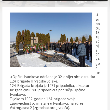
U
su
bo
tu,
13.
sij
eč
nj
a
20
24.
go
di
ne
u Općini Ivankovo održana je 32. obljetnica osnutka
124. brigade Hrvatske vojske.
124. Brigada brojala je 1471 pripadnika, a kostur
brigade činili su i pripadnici s područja Općine
Ivankovo.
Tijekom 1992. godine 124. brigada svoje
zapovjedništvo imala je u Ivankovu, na adresi
Vatrogasna 2 (zgrada starog vrtića).