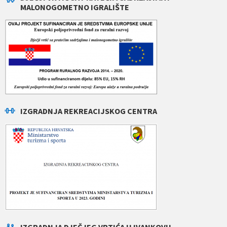
MALONOGOMETNO IGRALIŠTE
IZGRADNJA REKREACIJSKOG CENTRA
IZGRADNJA DJEČJEG VRTIĆA U IVANKOVU