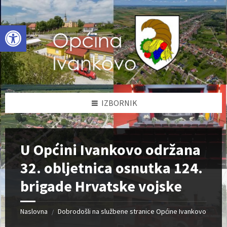
Skip
Skip
Skip
to
to
to
content
left
footer
Open toolbar
sidebar
IZBORNIK
U Općini Ivankovo održana
32. obljetnica osnutka 124.
brigade Hrvatske vojske
Naslovna
Dobrodošli na službene stranice Općine Ivankovo
/