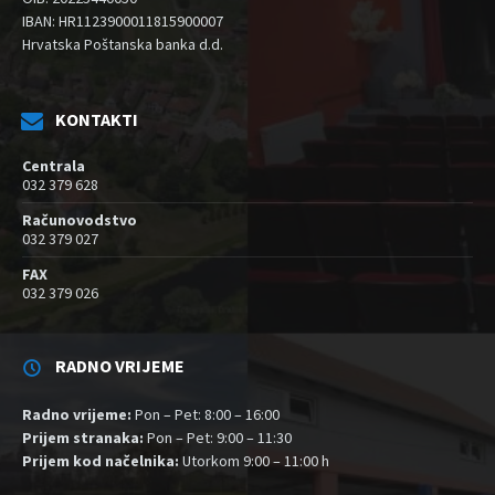
IBAN: HR1123900011815900007
Hrvatska Poštanska banka d.d.
KONTAKTI
Centrala
032 379 628
Računovodstvo
032 379 027
FAX
032 379 026
RADNO VRIJEME
Radno vrijeme:
Pon – Pet: 8:00 – 16:00
Prijem stranaka:
Pon – Pet: 9:00 – 11:30
Prijem kod načelnika:
Utorkom 9:00 – 11:00 h