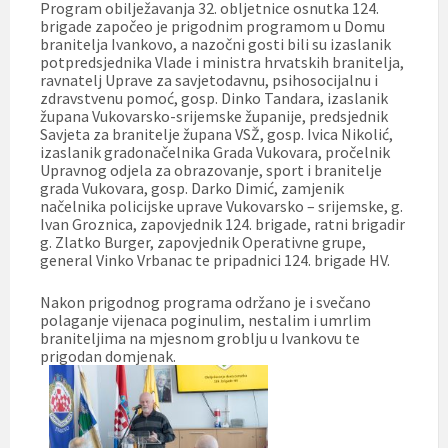
Program obilježavanja 32. obljetnice osnutka 124.
brigade započeo je prigodnim programom u Domu
branitelja Ivankovo, a nazočni gosti bili su izaslanik
potpredsjednika Vlade i ministra hrvatskih branitelja,
ravnatelj Uprave za savjetodavnu, psihosocijalnu i
zdravstvenu pomoć, gosp. Dinko Tandara, izaslanik
župana Vukovarsko-srijemske županije, predsjednik
Savjeta za branitelje župana VSŽ, gosp. Ivica Nikolić,
izaslanik gradonačelnika Grada Vukovara, pročelnik
Upravnog odjela za obrazovanje, sport i branitelje
grada Vukovara, gosp. Darko Dimić, zamjenik
načelnika policijske uprave Vukovarsko – srijemske, g.
Ivan Groznica, zapovjednik 124. brigade, ratni brigadir
g. Zlatko Burger, zapovjednik Operativne grupe,
general Vinko Vrbanac te pripadnici 124. brigade HV.
Nakon prigodnog programa održano je i svečano
polaganje vijenaca poginulim, nestalim i umrlim
braniteljima na mjesnom groblju u Ivankovu te
prigodan domjenak.