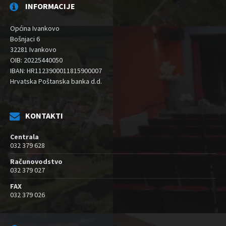
INFORMACIJE
Općina Ivankovo
Bošnjaci 6
32281 Ivankovo
OIB: 20225440050
IBAN: HR1123900011815900007
Hrvatska Poštanska banka d.d.
KONTAKTI
Centrala
032 379 628
Računovodstvo
032 379 027
FAX
032 379 026