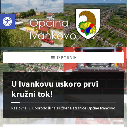
Skip
Skip
Skip
to
to
to
content
left
footer
Open toolbar
sidebar
IZBORNIK
U Ivankovu uskoro prvi
kružni tok!
Naslovna
Dobrodošli na službene stranice Općine Ivankovo
/