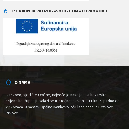
IZGRADNJA VATROGASNOG DOMA U IVANKOVU
O NAMA
Ivankovo, sjedište Općine, najveće je naselje u Vukovarsko-
srijemskoj županiji. Nalazi se u istočnoj Slavoniji, 11 km zapadno od
Vinkovaca. U sastav Općine Ivankovo još ulaze naselja Retkovci i
Prkovci.