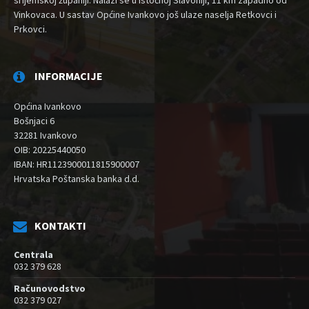
srijemskoj županiji. Nalazi se u istočnoj Slavoniji, 11 km zapadno od
Vinkovaca. U sastav Općine Ivankovo još ulaze naselja Retkovci i
Prkovci.
INFORMACIJE
Općina Ivankovo
Bošnjaci 6
32281 Ivankovo
OIB: 20225440050
IBAN: HR1123900011815900007
Hrvatska Poštanska banka d.d.
KONTAKTI
Centrala
032 379 628
Računovodstvo
032 379 027