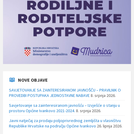
NOVE OBJAVE
SAVJETOVANJE SA ZAINTERESIRANOM JAVNOŠĆU – PRAVILNIK O
PROVEDBI POSTUPAKA JEDNOSTAVNE NABAVE
8. srpnja 2026.
Savjetovanje sa zainteresiranom javnošću – Izvješće o stanju u
prostoru Općine Ivankovo 2021-2024.
8. srpnja 2026.
Javni natječaj za prodaju poljoprivrednog zemljišta u vlasništvu
Republike Hrvatske na području Općine Ivankovo
26. lipnja 2026.