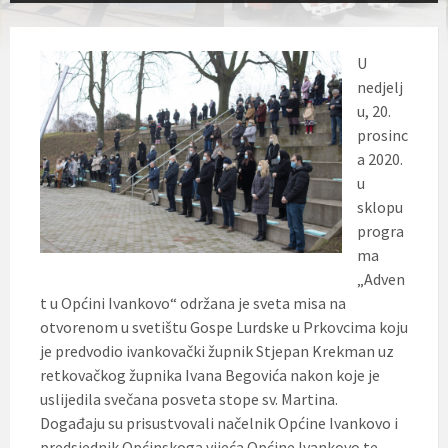
U
nedjelj
u, 20.
prosinc
a 2020.
u
sklopu
progra
ma
„Adven
t u Općini Ivankovo“ održana je sveta misa na
otvorenom u svetištu Gospe Lurdske u Prkovcima koju
je predvodio ivankovački župnik Stjepan Krekman uz
retkovačkog župnika Ivana Begovića nakon koje je
uslijedila svečana posveta stope sv. Martina.
Događaju su prisustvovali načelnik Općine Ivankovo i
predsjednik Općinskoga vijeća Općine Ivankovo te