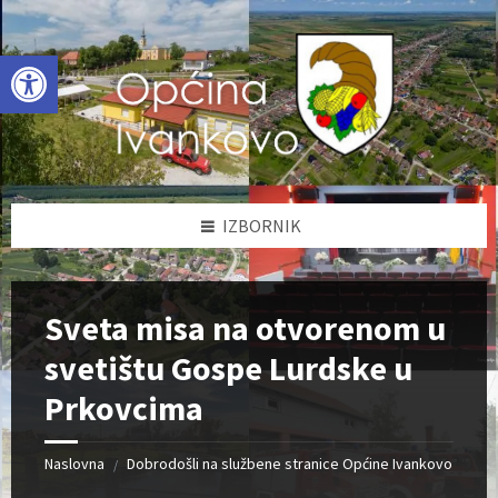
Skip
Skip
Skip
to
to
to
content
left
footer
Open toolbar
sidebar
IZBORNIK
Sveta misa na otvorenom u
svetištu Gospe Lurdske u
Prkovcima
Naslovna
Dobrodošli na službene stranice Općine Ivankovo
/