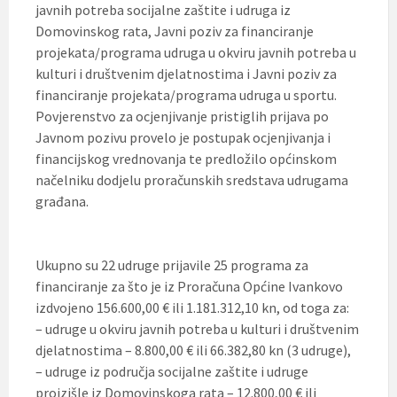
javnih potreba socijalne zaštite i udruga iz
Domovinskog rata, Javni poziv za financiranje
projekata/programa udruga u okviru javnih potreba u
kulturi i društvenim djelatnostima i Javni poziv za
financiranje projekata/programa udruga u sportu.
Povjerenstvo za ocjenjivanje pristiglih prijava po
Javnom pozivu provelo je postupak ocjenjivanja i
financijskog vrednovanja te predložilo općinskom
načelniku dodjelu proračunskih sredstava udrugama
građana.
Ukupno su 22 udruge prijavile 25 programa za
financiranje za što je iz Proračuna Općine Ivankovo
izdvojeno 156.600,00 € ili 1.181.312,10 kn, od toga za:
– udruge u okviru javnih potreba u kulturi i društvenim
djelatnostima – 8.800,00 € ili 66.382,80 kn (3 udruge),
– udruge iz područja socijalne zaštite i udruge
proizišle iz Domovinskoga rata – 12.800,00 € ili