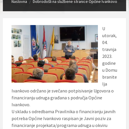
Naslovna
Dobrodošli na službene stranice Općine Ivankovo
/
U
utorak,
04.
travnja
2023.
godine
u Domu
branite
lja
Ivankovo održano je svečano potpisivanje Ugovora o
financiranju udruga građana s područja Općine
Ivankovo.
U skladu s odredbama Pravilnika o financiranju javnih
potreba Općine Ivankovo raspisan je Javni poziv za
financiranje projekata/programa udruga u okviru