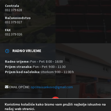
Centrala
032 379 628
Računovodstvo
032 379 027
FAX
032 379 026
RADNO VRIJEME
Radno vrijeme:
Pon – Pet: 8:00 – 16:00
Prijem stranaka:
Pon – Pet: 9:00 – 11:30
Prijem kod načelnika:
Utorkom 9:00 – 11:00 h
EMAIL OPĆINE:
opcina.ivankovo@gmail.com
YouTube
Koristimo kolačiće kako bismo vam pružili najbolje iskustvo na
našoj web stranici.
Izjava o pristupačnosti
Politika zaštite privatnosti i kolačići