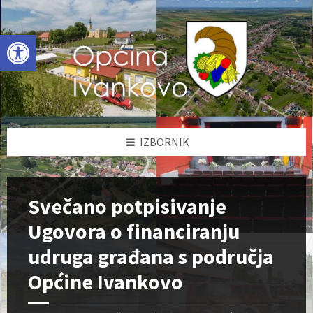
Skip
Skip
Skip
to
to
to
content
left
footer
Open toolbar
sidebar
IZBORNIK
Svečano potpisivanje
Ugovora o financiranju
udruga građana s područja
Općine Ivankovo