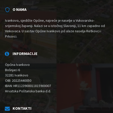
O NAMA
Ivankovo, sjedište Općine, najveće je naselje u Vukovarsko-
srijemskoj županiji. Nalazi se u istočnoj Slavoniji, 11 km zapadno od
Vinkovaca. U sastav Općine Ivankovo još ulaze naselja Retkovci i
Prkovci.
INFORMACIJE
Općina Ivankovo
Bošnjaci 6
32281 Ivankovo
OIB: 20225440050
IBAN: HR1123900011815900007
Hrvatska Poštanska banka d.d.
KONTAKTI