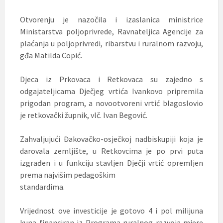
Otvorenju je nazočila i izaslanica ministrice
Ministarstva poljoprivrede, Ravnateljica Agencije za
plaćanja u poljoprivredi, ribarstvu i ruralnom razvoju,
gđa Matilda Copić.
Djeca iz Prkovaca i Retkovaca su zajedno s
odgajateljicama Dječjeg vrtića Ivankovo pripremila
prigodan program, a novootvoreni vrtić blagoslovio
je retkovački župnik, vlč. Ivan Begović.
Zahvaljujući Đakovačko-osječkoj nadbiskupiji koja je
darovala zemljište, u Retkovcima je po prvi puta
izgrađen i u funkciju stavljen Dječji vrtić opremljen
prema najvišim pedagoškim
standardima.
Vrijednost ove investicije je gotovo 4 i pol milijuna
kuna financiran iz Programa ruralnog razvoja mjere