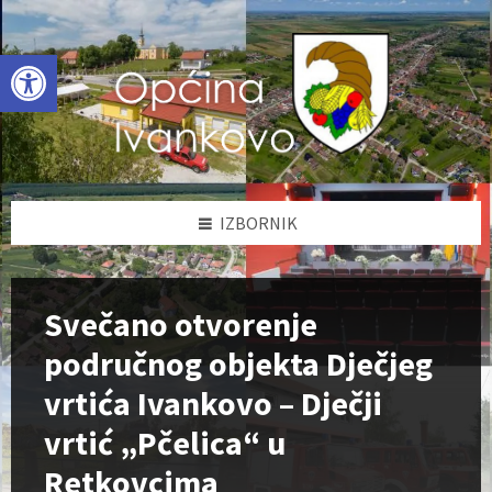
Skip
Skip
Skip
to
to
to
content
left
footer
Open toolbar
sidebar
IZBORNIK
Svečano otvorenje
područnog objekta Dječjeg
vrtića Ivankovo – Dječji
vrtić „Pčelica“ u
Retkovcima