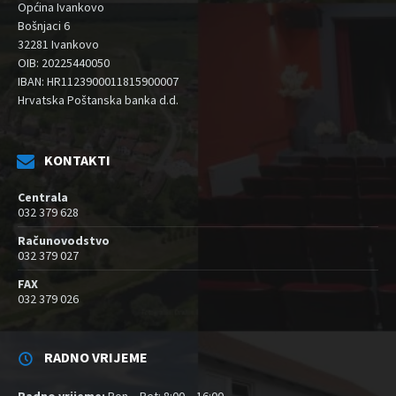
Općina Ivankovo
Bošnjaci 6
32281 Ivankovo
OIB: 20225440050
IBAN: HR1123900011815900007
Hrvatska Poštanska banka d.d.
KONTAKTI
Centrala
032 379 628
Računovodstvo
032 379 027
FAX
032 379 026
RADNO VRIJEME