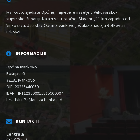
Ivankovo, sjedište Općine, najveće je naselje u Vukovarsko-
srijemskoj županiji. Nalazi se u istočnoj Slavoniji, 11 km zapadno od
Vinkovaca. U sastav Općine Ivankovo još ulaze naselja Retkovci i
Prkovci.
INFORMACIJE
Općina Ivankovo
Bošnjaci 6
32281 Ivankovo
OIB: 20225440050
IBAN: HR1123900011815900007
Hrvatska Poštanska banka d.d.
KONTAKTI
Centrala
032 379 628