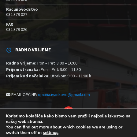
Računovodstvo
032 379 027
FAX
032 379 026
RADNO VRIJEME
Radno vrijeme:
Pon – Pet: 8:00 – 16:00
Prijem stranaka:
Pon – Pet: 9:00 – 11:30
Prijem kod načelnika:
Utorkom 9:00 – 11:00 h
EMAIL OPĆINE:
opcina.ivankovo@gmail.com
YouTube
Koristimo kolačiće kako bismo vam pružili najbolje iskustvo na
našoj web stranici.
Izjava o pristupačnosti
Politika zaštite privatnosti i kolačići
You can find out more about which cookies we are using or
Postavke kolačića
switch them off in
settings
.