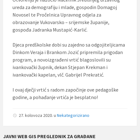
ureda za demografiju i mlade, gospodin Domagoj
Novosel te Pročelnica Upravnog odjela za
obrazovanje Vukovarsko – srijemske županije,
gospođa Jadranka Mustapić-Karlić.
Djeca predškolske dobi su zajedno sa odgojiteljicama
Dinkom Veraja i Brankom Jozić pripremila prigodan
program, a novoizgrađeni vrtić blagoslovili su
ivankovački župnik, dekan Stjepan Krekman i
ivankovački kapelan, vlč. Gabrijel Prekratić.
I ovaj dječji vrtić s radom započinje ove pedagoške
godine, a pohađanje vrtića je besplatno!
27. kolovoza 2020.
u
Nekategorizirano
JAVNI WEB GIS PREGLEDNIK ZA GRAĐANE