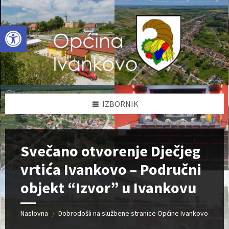
Skip
Skip
Skip
to
to
to
content
left
footer
Open toolbar
sidebar
IZBORNIK
Svečano otvorenje Dječjeg
vrtića Ivankovo – Područni
objekt “Izvor” u Ivankovu
Naslovna
Dobrodošli na službene stranice Općine Ivankovo
/