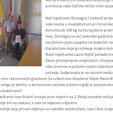
promociji naše Općine na što smo izuz
Naš mještanin Domagoj Cvitković je ka
ruke osoba s invaliditetom pri Hrvats
kolicima do 100 kg na Europskom prvenst
ruku. Domagoj se već nekoliko godina b
mu želimo puno uspjeha na budućim na
Kazahstanu koje ga očekuje krajem kol
Naša mještanka Laura Vujčić pohađa Sr
Školu primijenjene umjetnosti i dizajna
niže iznimne rezultate svojim talentom,
sviranju. Sudjelovala je na raznim međ
trom i komornom glazbom. Sa orkestrom Glazbene škole Pavla Mar
 ulogu je dobila i u komornom sastavu orkestra gdje je postala kon
u budućnosti!
ještanin Ivan Stanić osvojio prvo mjesto na 2. Reviji narodne nošnj
je bili su svatovi, a Ivan se odjenuo u djevera.
nošnje koju je Ivan odjenuo su također ivankovčani, Ivan i Ana Jergo