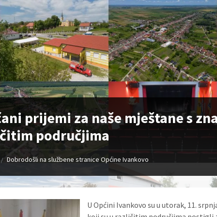
ani prijemi za naše mještane s z
ičitim područjima
Dobrodošli na službene stranice Općine Ivankovo
/
U Općini Ivankovo su u utorak, 11. srpn
koji su u različitim područjima postigli