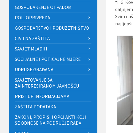
“I. G. K
GOSPODARENJE OTPADOM
daljnjem
Svim naš
POLJOPRIVREDA
najljepš
GOSPODARSTVO I PODUZETNIŠTVO
CIVILNA ZAŠTITA
SAVJET MLADIH
SOCIJALNE I POTICAJNE MJERE
UDRUGE GRAĐANA
SAVJETOVANJE SA
ZAINTERESIRANOM JAVNOŠĆU
PRISTUP INFORMACIJAMA
ZAŠTITA PODATAKA
ZAKONI, PROPISI I OPĆI AKTI KOJI
SE ODNOSE NA PODRUČJE RADA