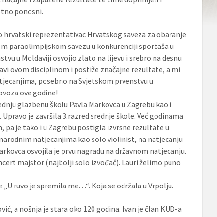
etno ponosni.
o hrvatski reprezentativac Hrvatskog saveza za obaranje
kom paraolimpijskom savezu u konkurenciji sportaša u
vu u Moldaviji osvojio zlato na lijevu i srebro na desnu
avi ovom disciplinom i postiže značajne rezultate, a mi
tjecanjima, posebno na Svjetskom prvenstvu u
ovoza ove godine!
ednju glazbenu školu Pavla Markovca u Zagrebu kao i
. Upravo je završila 3.razred srednje škole. Već godinama
 pa je tako i u Zagrebu postigla izvrsne rezultate u
unarodnim natjecanjima kao solo violinist, na natjecanju
kovca osvojila je prvu nagradu na državnom natjecanju.
cert majstor (najbolji solo izvođač). Lauri želimo puno
e „U ruvo je spremila me…“. Koja se održala u Vrpolju.
vić, a nošnja je stara oko 120 godina. Ivan je član KUD-a