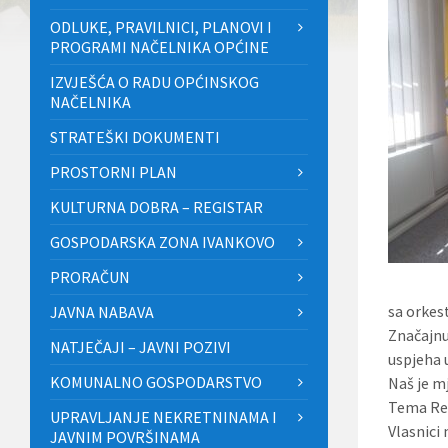
ODLUKE, PRAVILNICI, PLANOVI I
PROGRAMI NAČELNIKA OPĆINE
IZVJEŠĆA O RADU OPĆINSKOG
NAČELNIKA
STRATEŠKI DOKUMENTI
PROSTORNI PLAN
KULTURNA DOBRA – REGISTAR
GOSPODARSKA ZONA IVANKOVO
PRORAČUN
sa orkes
JAVNA NABAVA
Značajnu
NATJEČAJI – JAVNI POZIVI
uspjeha 
KOMUNALNO GOSPODARSTVO
Naš je m
Tema Revi
UPRAVLJANJE NEKRETNINAMA I
Vlasnici 
JAVNIM POVRŠINAMA