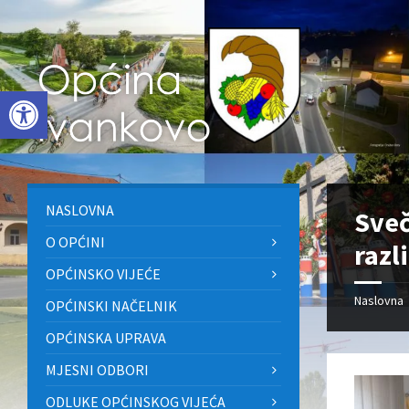
Skip
Skip
Skip
to
to
to
content
left
footer
sidebar
Open toolbar
NASLOVNA
Sveč
O OPĆINI
razl
OPĆINSKO VIJEĆE
Naslovna
OPĆINSKI NAČELNIK
OPĆINSKA UPRAVA
MJESNI ODBORI
ODLUKE OPĆINSKOG VIJEĆA