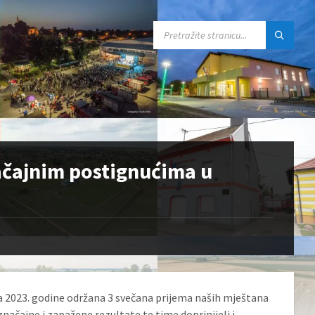
SEARCH:
načajnim postignućima u
ja 2023. godine održana 3 svečana prijema naših mještana
 značajne i zapažene rezultate te time doprinijeli i