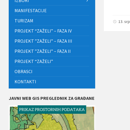
IZBORI
MANIFESTACIJE
TURIZAM
13. sr
PROJEKT “ZAŽELI” – FAZA IV
PROJEKT ”ZAŽELI” – FAZA III
PROJEKT ”ZAŽELI” – FAZA II
PROJEKT “ZAŽELI”
OBRASCI
KONTAKTI
JAVNI WEB GIS PREGLEDNIK ZA GRAĐANE