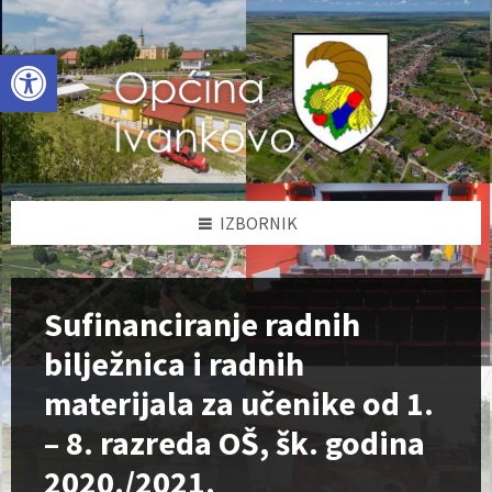
Skip
Skip
Skip
to
to
to
content
left
footer
Open toolbar
sidebar
IZBORNIK
Sufinanciranje radnih
bilježnica i radnih
materijala za učenike od 1.
– 8. razreda OŠ, šk. godina
2020./2021.