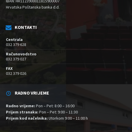
IBAN: HR1123900011815900007
Hrvatska Poštanska banka d.d.
KONTAKTI
Centrala
032 379 628
Računovodstvo
032 379 027
FAX
032 379 026
RADNO VRIJEME
Radno vrijeme:
Pon – Pet: 8:00 – 16:00
Prijem stranaka:
Pon – Pet: 9:00 – 11:30
Prijem kod načelnika:
Utorkom 9:00 – 11:00 h