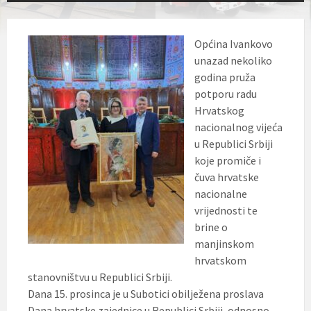
Općina Ivankovo
unazad nekoliko
godina pruža
potporu radu
Hrvatskog
nacionalnog vijeća
u Republici Srbiji
koje promiče i
čuva hrvatske
nacionalne
vrijednosti te
brine o
manjinskom
hrvatskom
stanovništvu u Republici Srbiji.
Dana 15. prosinca je u Subotici obilježena proslava
Dana hrvatske zajednice u Republici Srbiji, odnosno