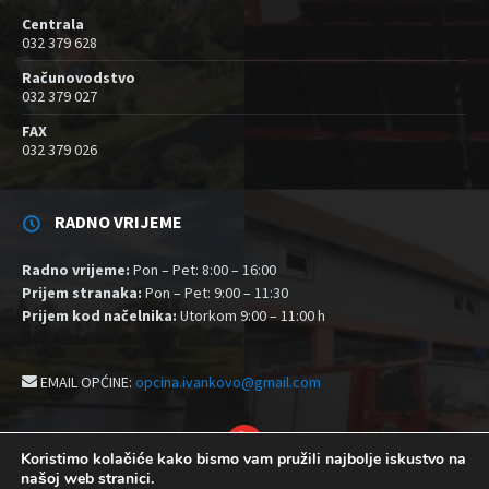
Centrala
032 379 628
Računovodstvo
032 379 027
FAX
032 379 026
RADNO VRIJEME
Radno vrijeme:
Pon – Pet: 8:00 – 16:00
Prijem stranaka:
Pon – Pet: 9:00 – 11:30
Prijem kod načelnika:
Utorkom 9:00 – 11:00 h
EMAIL OPĆINE:
opcina.ivankovo@gmail.com
YouTube
Koristimo kolačiće kako bismo vam pružili najbolje iskustvo na
našoj web stranici.
Izjava o pristupačnosti
Politika zaštite privatnosti i kolačići