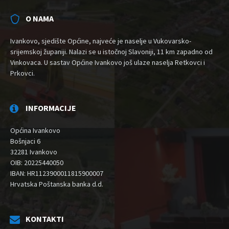
O NAMA
Ivankovo, sjedište Općine, najveće je naselje u Vukovarsko-
srijemskoj županiji. Nalazi se u istočnoj Slavoniji, 11 km zapadno od
Vinkovaca. U sastav Općine Ivankovo još ulaze naselja Retkovci i
Prkovci.
INFORMACIJE
Općina Ivankovo
Bošnjaci 6
32281 Ivankovo
OIB: 20225440050
IBAN: HR1123900011815900007
Hrvatska Poštanska banka d.d.
KONTAKTI