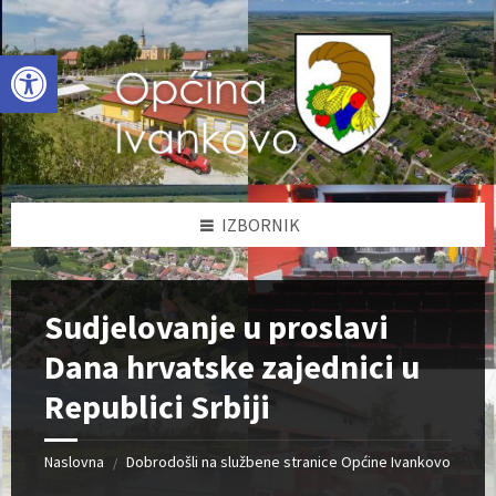
Skip
Skip
Skip
to
to
to
content
left
footer
Open toolbar
sidebar
IZBORNIK
Sudjelovanje u proslavi
Dana hrvatske zajednici u
Republici Srbiji
Naslovna
Dobrodošli na službene stranice Općine Ivankovo
/