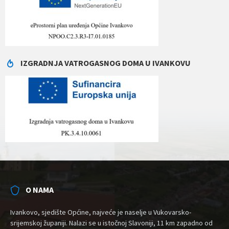
IZGRADNJA VATROGASNOG DOMA U IVANKOVU
O NAMA
Ivankovo, sjedište Općine, najveće je naselje u Vukovarsko-
srijemskoj županiji. Nalazi se u istočnoj Slavoniji, 11 km zapadno od