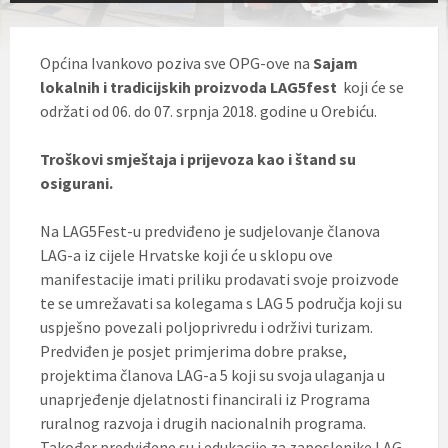
Općina Ivankovo poziva sve OPG-ove na
Sajam
lokalnih i tradicijskih proizvoda LAG5fest
koji će se
održati od 06. do 07. srpnja 2018. godine u Orebiću.
Troškovi smještaja i prijevoza kao i štand su
osigurani.
Na LAG5Fest-u predviđeno je sudjelovanje članova
LAG-a iz cijele Hrvatske koji će u sklopu ove
manifestacije imati priliku prodavati svoje proizvode
te se umrežavati sa kolegama s LAG 5 područja koji su
uspješno povezali poljoprivredu i održivi turizam.
Predviđen je posjet primjerima dobre prakse,
projektima članova LAG-a 5 koji su svoja ulaganja u
unaprjeđenje djelatnosti financirali iz Programa
ruralnog razvoja i drugih nacionalnih programa.
Također predviđene su i edukacije za zaposlenike LAG-