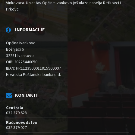
Vinkovaca. U sastav Općine Ivankovo još ulaze naselja Retkovci i
Prkovci.
INFORMACIJE
Općina Ivankovo
Bošnjaci 6
32281 Ivankovo
OIB: 20225440050
IBAN: HR1123900011815900007
Hrvatska Poštanska banka d.d.
KONTAKTI
Centrala
032 379 628
Računovodstvo
032 379 027