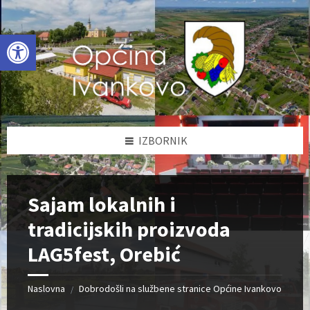
Skip
Skip
Skip
to
to
to
content
left
footer
Open toolbar
sidebar
IZBORNIK
Sajam lokalnih i
tradicijskih proizvoda
LAG5fest, Orebić
Naslovna
Dobrodošli na službene stranice Općine Ivankovo
/