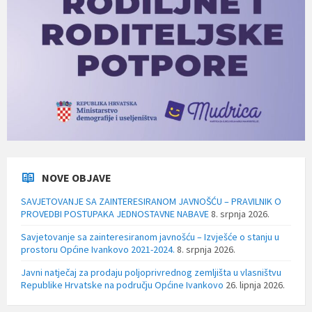
NOVE OBJAVE
SAVJETOVANJE SA ZAINTERESIRANOM JAVNOŠĆU – PRAVILNIK O
PROVEDBI POSTUPAKA JEDNOSTAVNE NABAVE
8. srpnja 2026.
Savjetovanje sa zainteresiranom javnošću – Izvješće o stanju u
prostoru Općine Ivankovo 2021-2024.
8. srpnja 2026.
Javni natječaj za prodaju poljoprivrednog zemljišta u vlasništvu
Republike Hrvatske na području Općine Ivankovo
26. lipnja 2026.