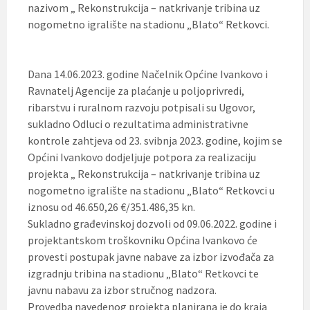
nazivom „ Rekonstrukcija – natkrivanje tribina uz
nogometno igralište na stadionu „Blato“ Retkovci.
Dana 14.06.2023. godine Načelnik Općine Ivankovo i
Ravnatelj Agencije za plaćanje u poljoprivredi,
ribarstvu i ruralnom razvoju potpisali su Ugovor,
sukladno Odluci o rezultatima administrativne
kontrole zahtjeva od 23. svibnja 2023. godine, kojim se
Općini Ivankovo dodjeljuje potpora za realizaciju
projekta „ Rekonstrukcija – natkrivanje tribina uz
nogometno igralište na stadionu „Blato“ Retkovci u
iznosu od 46.650,26 €/351.486,35 kn.
Sukladno građevinskoj dozvoli od 09.06.2022. godine i
projektantskom troškovniku Općina Ivankovo će
provesti postupak javne nabave za izbor izvođača za
izgradnju tribina na stadionu „Blato“ Retkovci te
javnu nabavu za izbor stručnog nadzora.
Provedba navedenog projekta planirana je do kraja