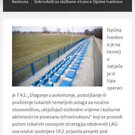
Naslovna
Dobrodošli na službene stranice Općine Ivankovo
/
Općina
Ivankov
o je na
temelj
u
natječa
ja iz
tipa
operaci
je 7.4.1. „Ulaganje u pokretanje, poboljšanje ili
proširenje lokalnih temeljnih usluga za ruralno
stanovništvo, uključujući slobodno vrijeme i kulturne
aktivnosti te povezanu infrastrukturu“ koji se provodi
putem lokalnih razvojnih strategija odobrenih LAG-
ova unutar podmjere 19.2. prijavila projekt pod