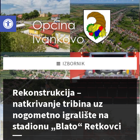
Skip
Skip
Skip
to
to
to
content
left
footer
Open toolbar
sidebar
IZBORNIK
Rekonstrukcija –
natkrivanje tribina uz
nogometno igralište na
stadionu „Blato“ Retkovci