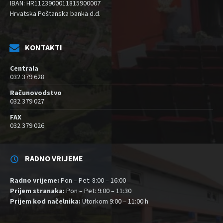
IBAN: HR1123900011815900007
Hrvatska Poštanska banka d.d.
KONTAKTI
Centrala
032 379 628
Računovodstvo
032 379 027
FAX
032 379 026
RADNO VRIJEME
Radno vrijeme:
Pon – Pet: 8:00 – 16:00
Prijem stranaka:
Pon – Pet: 9:00 – 11:30
Prijem kod načelnika:
Utorkom 9:00 – 11:00 h