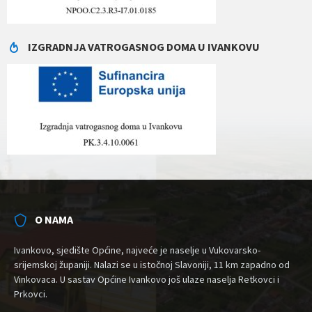
IZGRADNJA VATROGASNOG DOMA U IVANKOVU
O NAMA
Ivankovo, sjedište Općine, najveće je naselje u Vukovarsko-
srijemskoj županiji. Nalazi se u istočnoj Slavoniji, 11 km zapadno od
Vinkovaca. U sastav Općine Ivankovo još ulaze naselja Retkovci i
Prkovci.