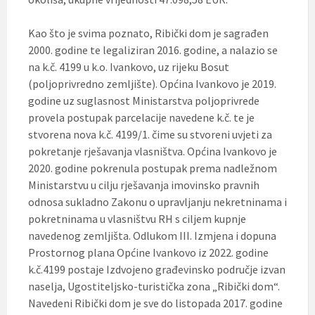
Kao što je svima poznato, Ribički dom je sagrađen
2000. godine te legaliziran 2016. godine, a nalazio se
na k.č. 4199 u k.o. Ivankovo, uz rijeku Bosut
(poljoprivredno zemljište). Općina Ivankovo je 2019.
godine uz suglasnost Ministarstva poljoprivrede
provela postupak parcelacije navedene k.č. te je
stvorena nova k.č. 4199/1. čime su stvoreni uvjeti za
pokretanje rješavanja vlasništva. Općina Ivankovo je
2020. godine pokrenula postupak prema nadležnom
Ministarstvu u cilju rješavanja imovinsko pravnih
odnosa sukladno Zakonu o upravljanju nekretninama i
pokretninama u vlasništvu RH s ciljem kupnje
navedenog zemljišta. Odlukom III. Izmjena i dopuna
Prostornog plana Općine Ivankovo iz 2022. godine
k.č.4199 postaje Izdvojeno građevinsko područje izvan
naselja, Ugostiteljsko-turistička zona „Ribički dom“.
Navedeni Ribički dom je sve do listopada 2017. godine