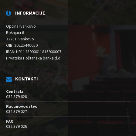
INFORMACIJE
Općina Ivankovo
Bošnjaci 6
32281 Ivankovo
OIB: 20225440050
IBAN: HR1123900011815900007
Hrvatska Poštanska banka d.d.
KONTAKTI
Centrala
032 379 628
Računovodstvo
032 379 027
FAX
032 379 026