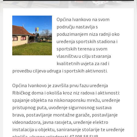
Općina Ivankovo na svom
području nastavlja s
poduzimanjem niza radnji oko
uređenja sportskih stadiona i
sportskih terena u svom
vlasništvu u cilju stvaranja
kvalitetnih uvjeta za rad i
provedbu ciljeva udruga i sportskih aktivnosti.
Općina Ivankovo je završila prvu fazu uređenja
Ribičkog doma i okoliša kroz niz radova i aktivnosti:
spajanje objekta na niskonaponsku mrežu, uređenje
pristupnog puta, uvođenje sigurnosnog sustava
brava, postavljanje montažne garaže, postavljanje
videonadzora, javna rasvjeta, uređenje elektro
instalacija u objektu, sanirananje stolarije te uređenje
okoliša, ukupne vrijednosti 47.098,58 EUR.