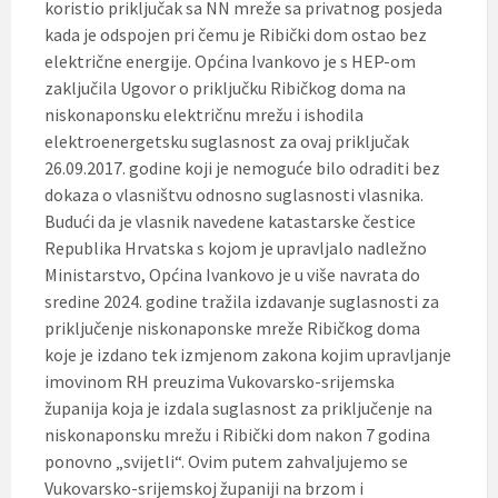
koristio priključak sa NN mreže sa privatnog posjeda
kada je odspojen pri čemu je Ribički dom ostao bez
električne energije. Općina Ivankovo je s HEP-om
zaključila Ugovor o priključku Ribičkog doma na
niskonaponsku električnu mrežu i ishodila
elektroenergetsku suglasnost za ovaj priključak
26.09.2017. godine koji je nemoguće bilo odraditi bez
dokaza o vlasništvu odnosno suglasnosti vlasnika.
Budući da je vlasnik navedene katastarske čestice
Republika Hrvatska s kojom je upravljalo nadležno
Ministarstvo, Općina Ivankovo je u više navrata do
sredine 2024. godine tražila izdavanje suglasnosti za
priključenje niskonaponske mreže Ribičkog doma
koje je izdano tek izmjenom zakona kojim upravljanje
imovinom RH preuzima Vukovarsko-srijemska
županija koja je izdala suglasnost za priključenje na
niskonaponsku mrežu i Ribički dom nakon 7 godina
ponovno „svijetli“. Ovim putem zahvaljujemo se
Vukovarsko-srijemskoj županiji na brzom i