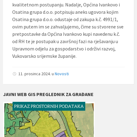
kvalitetnom postupanju. Nadalje, Općina Ivankovo i
Osatina grupa d.o.o. potpisuju aneks ugovora kojim
Osatina grupa d.o.o. odustaje od zakupa k.č. 4991/1,
ovim putem im se zahvaljujemo, čime su stvorene sve
pretpostavke da Općina Ivankovo kupi navedenu k.č.
od RH te je postupak u završnoj fazi na rješavanju u
Upravnom odjelu za gospodarstvo i održivi razvoj,
Vukovarsko srijemske županije.
11. prosinca 2024.
u
Novosti
JAVNI WEB GIS PREGLEDNIK ZA GRAĐANE