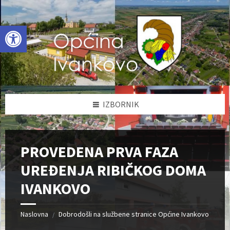
Skip
Skip
Skip
to
to
to
content
left
footer
Open toolbar
sidebar
IZBORNIK
PROVEDENA PRVA FAZA
UREĐENJA RIBIČKOG DOMA
IVANKOVO
Naslovna
Dobrodošli na službene stranice Općine Ivankovo
/