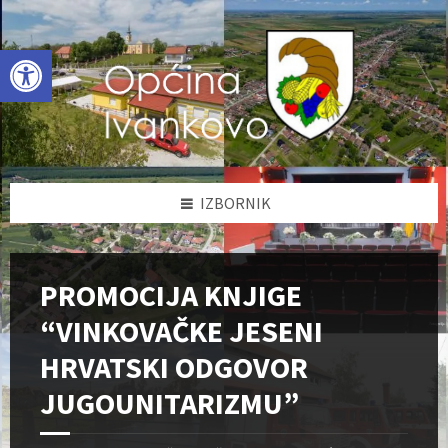
Skip
Skip
Skip
to
to
to
content
left
footer
Open toolbar
sidebar
IZBORNIK
PROMOCIJA KNJIGE
“VINKOVAČKE JESENI
HRVATSKI ODGOVOR
JUGOUNITARIZMU”