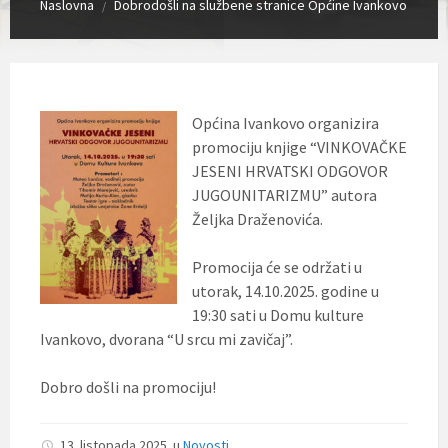
Naslovna
Dobrodošli na službene stranice Općine Ivankovo
/
Općina Ivankovo organizira
promociju knjige “VINKOVAČKE
JESENI HRVATSKI ODGOVOR
JUGOUNITARIZMU” autora
Željka Draženovića.
Promocija će se održati u
utorak, 14.10.2025. godine u
19:30 sati u Domu kulture
Ivankovo, dvorana “U srcu mi zavičaj”.
Dobro došli na promociju!
13. listopada 2025.
u
Novosti