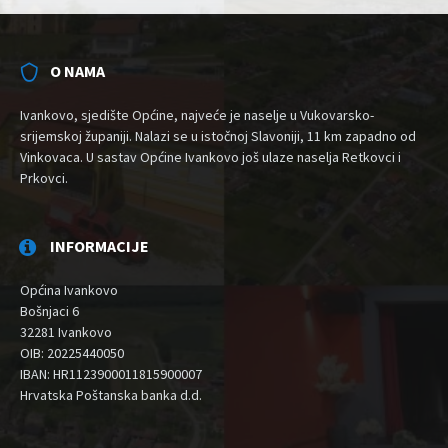
O NAMA
Ivankovo, sjedište Općine, najveće je naselje u Vukovarsko-
srijemskoj županiji. Nalazi se u istočnoj Slavoniji, 11 km zapadno od
Vinkovaca. U sastav Općine Ivankovo još ulaze naselja Retkovci i
Prkovci.
INFORMACIJE
Općina Ivankovo
Bošnjaci 6
32281 Ivankovo
OIB: 20225440050
IBAN: HR1123900011815900007
Hrvatska Poštanska banka d.d.