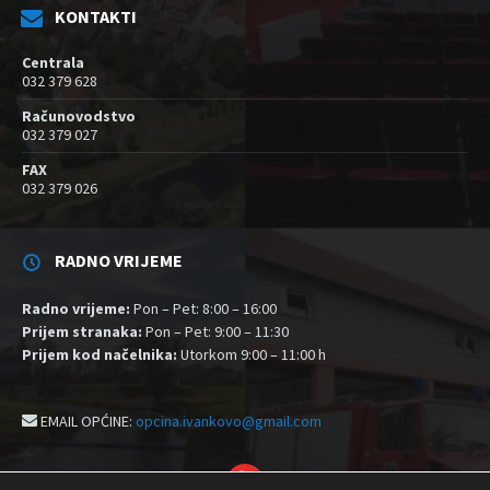
KONTAKTI
Centrala
032 379 628
Računovodstvo
032 379 027
FAX
032 379 026
RADNO VRIJEME
Radno vrijeme:
Pon – Pet: 8:00 – 16:00
Prijem stranaka:
Pon – Pet: 9:00 – 11:30
Prijem kod načelnika:
Utorkom 9:00 – 11:00 h
EMAIL OPĆINE:
opcina.ivankovo@gmail.com
YouTube