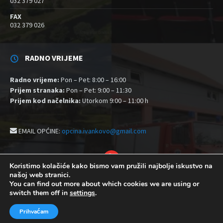
032 379 027
FAX
032 379 026
RADNO VRIJEME
Radno vrijeme:
Pon – Pet: 8:00 – 16:00
Prijem stranaka:
Pon – Pet: 9:00 – 11:30
Prijem kod načelnika:
Utorkom 9:00 – 11:00 h
EMAIL OPĆINE:
opcina.ivankovo@gmail.com
YouTube
Koristimo kolačiće kako bismo vam pružili najbolje iskustvo na
našoj web stranici.
Izjava o pristupačnosti
Politika zaštite privatnosti i kolačići
You can find out more about which cookies we are using or
Postavke kolačića
switch them off in
settings
.
© 2026 Općina Ivankovo
Prihvaćam