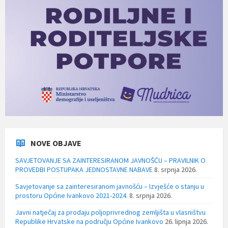
NOVE OBJAVE
SAVJETOVANJE SA ZAINTERESIRANOM JAVNOŠĆU – PRAVILNIK O
PROVEDBI POSTUPAKA JEDNOSTAVNE NABAVE
8. srpnja 2026.
Savjetovanje sa zainteresiranom javnošću – Izvješće o stanju u
prostoru Općine Ivankovo 2021-2024.
8. srpnja 2026.
Javni natječaj za prodaju poljoprivrednog zemljišta u vlasništvu
Republike Hrvatske na području Općine Ivankovo
26. lipnja 2026.