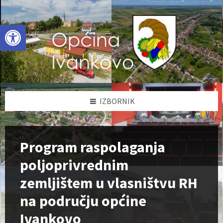
Skip
Skip
Skip
to
to
to
content
left
footer
Open toolbar
sidebar
IZBORNIK
Program raspolaganja
poljoprivrednim
zemljištem u vlasništvu RH
na području općine
Ivankovo