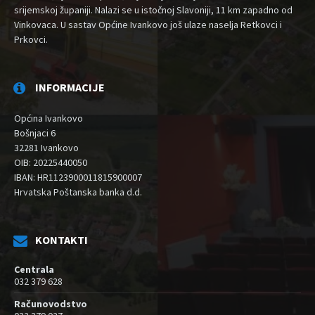
srijemskoj županiji. Nalazi se u istočnoj Slavoniji, 11 km zapadno od
Vinkovaca. U sastav Općine Ivankovo još ulaze naselja Retkovci i
Prkovci.
INFORMACIJE
Općina Ivankovo
Bošnjaci 6
32281 Ivankovo
OIB: 20225440050
IBAN: HR1123900011815900007
Hrvatska Poštanska banka d.d.
KONTAKTI
Centrala
032 379 628
Računovodstvo