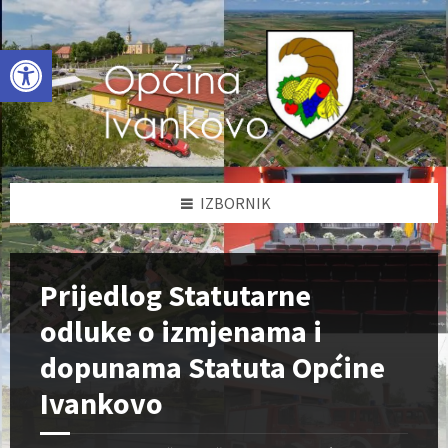
Skip
Skip
Skip
to
to
to
content
left
footer
Open toolbar
sidebar
IZBORNIK
Prijedlog Statutarne
odluke o izmjenama i
dopunama Statuta Općine
Ivankovo