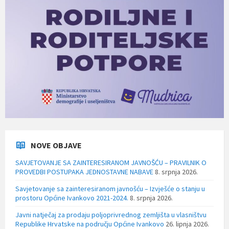
NOVE OBJAVE
SAVJETOVANJE SA ZAINTERESIRANOM JAVNOŠĆU – PRAVILNIK O
PROVEDBI POSTUPAKA JEDNOSTAVNE NABAVE
8. srpnja 2026.
Savjetovanje sa zainteresiranom javnošću – Izvješće o stanju u
prostoru Općine Ivankovo 2021-2024.
8. srpnja 2026.
Javni natječaj za prodaju poljoprivrednog zemljišta u vlasništvu
Republike Hrvatske na području Općine Ivankovo
26. lipnja 2026.