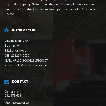
srijemskoj županiji. Nalazi se u istočnoj Slavoniji, 11 km zapadno od
Vinkovaca. U sastav Općine Ivankovo još ulaze naselja Retkovci i
Prkovci.
INFORMACIJE
Općina Ivankovo
Bošnjaci 6
32281 Ivankovo
OIB: 20225440050
IBAN: HR1123900011815900007
Hrvatska Poštanska banka d.d.
KONTAKTI
Centrala
032 379 628
Računovodstvo