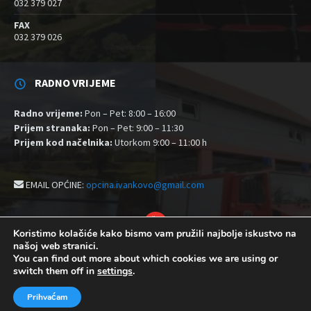
032 379 027
FAX
032 379 026
RADNO VRIJEME
Radno vrijeme:
Pon – Pet: 8:00 – 16:00
Prijem stranaka:
Pon – Pet: 9:00 – 11:30
Prijem kod načelnika:
Utorkom 9:00 – 11:00 h
EMAIL OPĆINE:
opcina.ivankovo@gmail.com
YouTube
Koristimo kolačiće kako bismo vam pružili najbolje iskustvo na
našoj web stranici.
Izjava o pristupačnosti
Politika zaštite privatnosti i kolačići
You can find out more about which cookies we are using or
Postavke kolačića
switch them off in
settings
.
© 2026 Općina Ivankovo
Prihvaćam