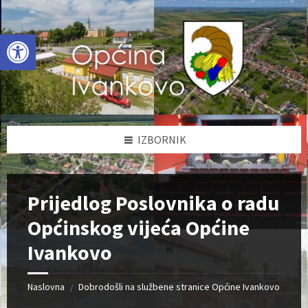
Skip
Skip
Skip
to
to
to
content
left
footer
Open toolbar
sidebar
IZBORNIK
Prijedlog Poslovnika o radu
Općinskog vijeća Općine
Ivankovo
Naslovna
Dobrodošli na službene stranice Općine Ivankovo
/