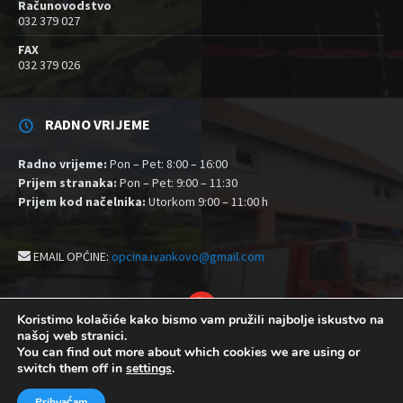
Računovodstvo
032 379 027
FAX
032 379 026
RADNO VRIJEME
Radno vrijeme:
Pon – Pet: 8:00 – 16:00
Prijem stranaka:
Pon – Pet: 9:00 – 11:30
Prijem kod načelnika:
Utorkom 9:00 – 11:00 h
EMAIL OPĆINE:
opcina.ivankovo@gmail.com
YouTube
Koristimo kolačiće kako bismo vam pružili najbolje iskustvo na
našoj web stranici.
Izjava o pristupačnosti
Politika zaštite privatnosti i kolačići
You can find out more about which cookies we are using or
Postavke kolačića
switch them off in
settings
.
© 2026 Općina Ivankovo
Prihvaćam