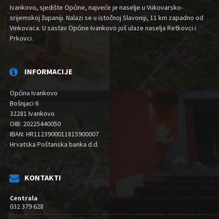
Ivankovo, sjedište Općine, najveće je naselje u Vukovarsko-
srijemskoj županiji. Nalazi se u istočnoj Slavoniji, 11 km zapadno od
Vinkovaca. U sastav Općine Ivankovo još ulaze naselja Retkovci i
Prkovci.
INFORMACIJE
Općina Ivankovo
Bošnjaci 6
32281 Ivankovo
OIB: 20225440050
IBAN: HR1123900011815900007
Hrvatska Poštanska banka d.d.
KONTAKTI
Centrala
032 379 628