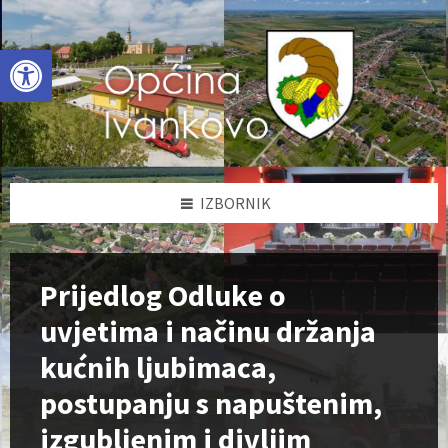
Skip
Skip
Skip
to
to
to
content
left
footer
Open toolbar
sidebar
IZBORNIK
Prijedlog Odluke o
uvjetima i načinu držanja
kućnih ljubimaca,
postupanju s napuštenim,
izgubljenim i divljim