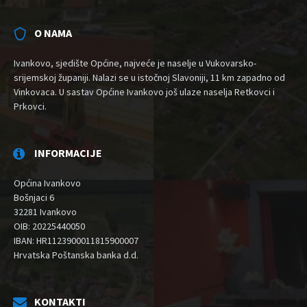
O NAMA
Ivankovo, sjedište Općine, najveće je naselje u Vukovarsko-
srijemskoj županiji. Nalazi se u istočnoj Slavoniji, 11 km zapadno od
Vinkovaca. U sastav Općine Ivankovo još ulaze naselja Retkovci i
Prkovci.
INFORMACIJE
Općina Ivankovo
Bošnjaci 6
32281 Ivankovo
OIB: 20225440050
IBAN: HR1123900011815900007
Hrvatska Poštanska banka d.d.
KONTAKTI