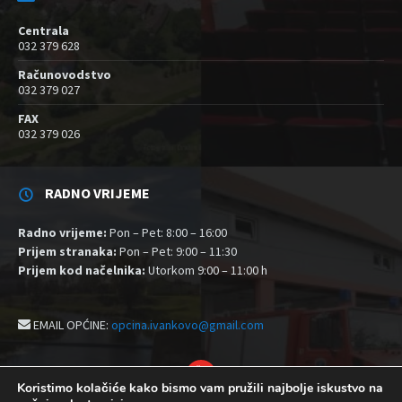
Centrala
032 379 628
Računovodstvo
032 379 027
FAX
032 379 026
RADNO VRIJEME
Radno vrijeme:
Pon – Pet: 8:00 – 16:00
Prijem stranaka:
Pon – Pet: 9:00 – 11:30
Prijem kod načelnika:
Utorkom 9:00 – 11:00 h
EMAIL OPĆINE:
opcina.ivankovo@gmail.com
YouTube
Koristimo kolačiće kako bismo vam pružili najbolje iskustvo na