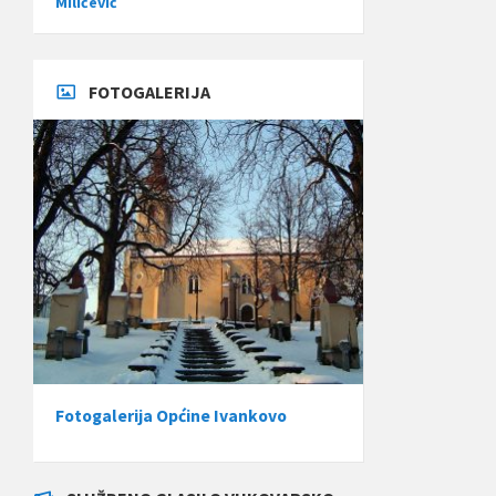
Miličević
FOTOGALERIJA
Fotogalerija Općine Ivankovo