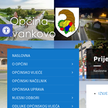
Skip
Skip
Skip
to
to
to
content
left
footer
sidebar
Open toolbar
NASLOVNA
Prij
O OPĆINI
Naslovna
OPĆINSKO VIJEĆE
OPĆINSKI NAČELNIK
OPĆINSKA UPRAVA
IZVJ
MJESNI ODBORI
ODLUKE OPĆINSKOG VIJEĆA