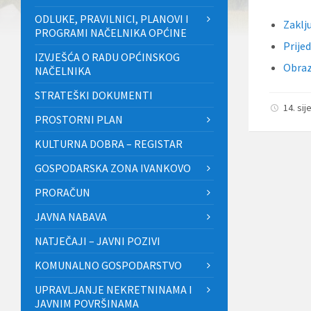
ODLUKE, PRAVILNICI, PLANOVI I
Zaklj
PROGRAMI NAČELNIKA OPĆINE
Prije
IZVJEŠĆA O RADU OPĆINSKOG
Obraz
NAČELNIKA
STRATEŠKI DOKUMENTI
14. sij
PROSTORNI PLAN
KULTURNA DOBRA – REGISTAR
GOSPODARSKA ZONA IVANKOVO
PRORAČUN
JAVNA NABAVA
NATJEČAJI – JAVNI POZIVI
KOMUNALNO GOSPODARSTVO
UPRAVLJANJE NEKRETNINAMA I
JAVNIM POVRŠINAMA