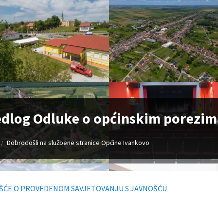
edlog Odluke o općinskim porezi
Dobrodošli na službene stranice Općine Ivankovo
/
EŠĆE O PROVEDENOM SAVJETOVANJU S JAVNOŠĆU