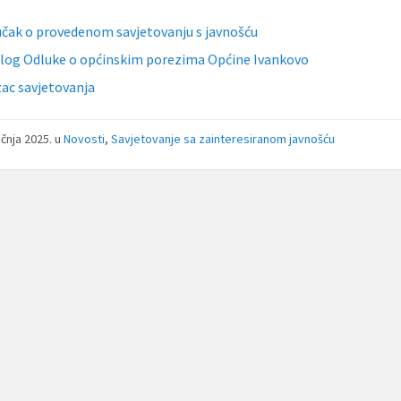
učak o provedenom savjetovanju s javnošću
dlog Odluke o općinskim porezima Općine Ivankovo
ac savjetovanja
ečnja 2025.
u
Novosti
,
Savjetovanje sa zainteresiranom javnošću