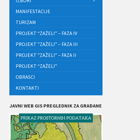
IZBORI
MANIFESTACIJE
TURIZAM
PROJEKT “ZAŽELI” – FAZA IV
PROJEKT ”ZAŽELI” – FAZA III
PROJEKT ”ZAŽELI” – FAZA II
PROJEKT “ZAŽELI”
OBRASCI
KONTAKTI
JAVNI WEB GIS PREGLEDNIK ZA GRAĐANE