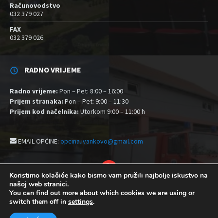
Računovodstvo
032 379 027
FAX
032 379 026
RADNO VRIJEME
Radno vrijeme:
Pon – Pet: 8:00 – 16:00
Prijem stranaka:
Pon – Pet: 9:00 – 11:30
Prijem kod načelnika:
Utorkom 9:00 – 11:00 h
EMAIL OPĆINE:
opcina.ivankovo@gmail.com
YouTube
Koristimo kolačiće kako bismo vam pružili najbolje iskustvo na
našoj web stranici.
Izjava o pristupačnosti
Politika zaštite privatnosti i kolačići
You can find out more about which cookies we are using or
Postavke kolačića
switch them off in
settings
.
© 2026 Općina Ivankovo