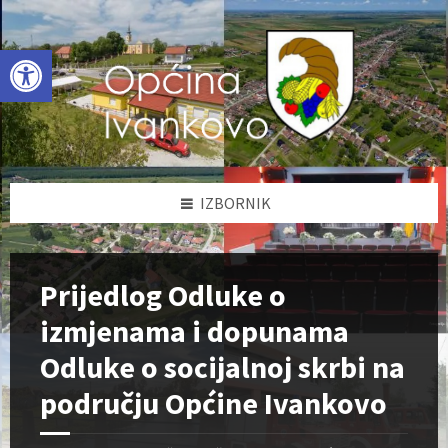
Skip
Skip
Skip
to
to
to
content
left
footer
Open toolbar
sidebar
IZBORNIK
Prijedlog Odluke o
izmjenama i dopunama
Odluke o socijalnoj skrbi na
području Općine Ivankovo