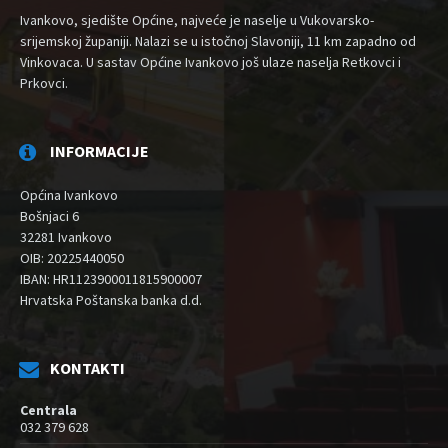
Ivankovo, sjedište Općine, najveće je naselje u Vukovarsko-
srijemskoj županiji. Nalazi se u istočnoj Slavoniji, 11 km zapadno od
Vinkovaca. U sastav Općine Ivankovo još ulaze naselja Retkovci i
Prkovci.
INFORMACIJE
Općina Ivankovo
Bošnjaci 6
32281 Ivankovo
OIB: 20225440050
IBAN: HR1123900011815900007
Hrvatska Poštanska banka d.d.
KONTAKTI
Centrala
032 379 628