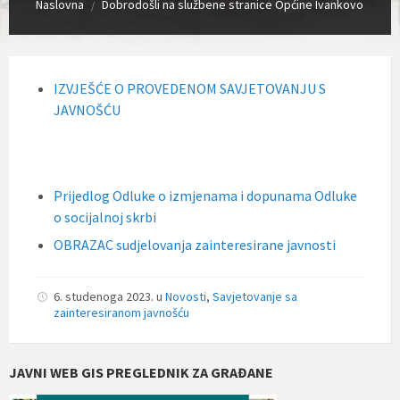
Naslovna
Dobrodošli na službene stranice Općine Ivankovo
/
IZVJEŠĆE O PROVEDENOM SAVJETOVANJU S
JAVNOŠĆU
Prijedlog Odluke o izmjenama i dopunama Odluke
o socijalnoj skrbi
OBRAZAC sudjelovanja zainteresirane javnosti
6. studenoga 2023.
u
Novosti
,
Savjetovanje sa
zainteresiranom javnošću
JAVNI WEB GIS PREGLEDNIK ZA GRAĐANE