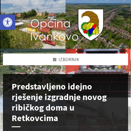
Skip
Skip
Skip
to
to
to
content
left
footer
Open toolbar
sidebar
IZBORNIK
Predstavljeno idejno
rješenje izgradnje novog
ribičkog doma u
Retkovcima