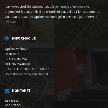
Ivankovo, sjedište Općine, najveće je naselje u Vukovarsko-
srijemskoj županiji. Nalazi se u istočnoj Slavoniji, 11 km zapadno od
Vinkovaca. U sastav Općine Ivankovo još ulaze naselja Retkovci i
Prkovci.
INFORMACIJE
Općina Ivankovo
Bošnjaci 6
32281 Ivankovo
OIB: 20225440050
IBAN: HR1123900011815900007
Hrvatska Poštanska banka d.d.
KONTAKTI
Centrala
032 379 628