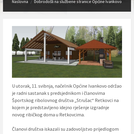
Naslovna
Dobrodošli na službene stranice Općine Ivankovo
/
U utorak, 11. svibnja, načelnik Općine Ivankovo održao
je radni sastanak s predsjednikom i članovima
Športskog ribolovnog društva „Strušac“ Retkovci na
kojem je predstavljeno idejno rješenje izgradnje
novog ribičkog doma u Retkovcima.
Članovi društva iskazali su zadovoljstvo prijedlogom