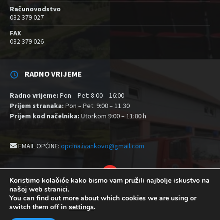
Računovodstvo
032 379 027
FAX
032 379 026
RADNO VRIJEME
Radno vrijeme:
Pon – Pet: 8:00 – 16:00
Prijem stranaka:
Pon – Pet: 9:00 – 11:30
Prijem kod načelnika:
Utorkom 9:00 – 11:00 h
EMAIL OPĆINE:
opcina.ivankovo@gmail.com
YouTube
Koristimo kolačiće kako bismo vam pružili najbolje iskustvo na
našoj web stranici.
Izjava o pristupačnosti
Politika zaštite privatnosti i kolačići
You can find out more about which cookies we are using or
Postavke kolačića
switch them off in
settings
.
© 2026 Općina Ivankovo