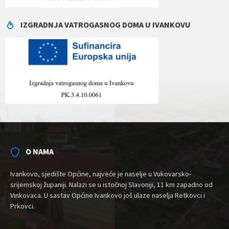
IZGRADNJA VATROGASNOG DOMA U IVANKOVU
O NAMA
Ivankovo, sjedište Općine, najveće je naselje u Vukovarsko-
srijemskoj županiji. Nalazi se u istočnoj Slavoniji, 11 km zapadno od
Vinkovaca. U sastav Općine Ivankovo još ulaze naselja Retkovci i
Prkovci.