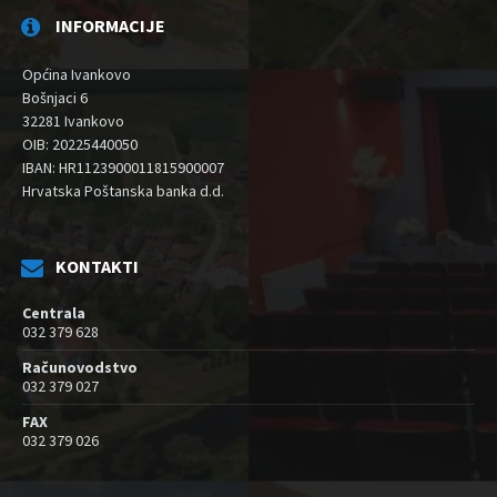
INFORMACIJE
Općina Ivankovo
Bošnjaci 6
32281 Ivankovo
OIB: 20225440050
IBAN: HR1123900011815900007
Hrvatska Poštanska banka d.d.
KONTAKTI
Centrala
032 379 628
Računovodstvo
032 379 027
FAX
032 379 026