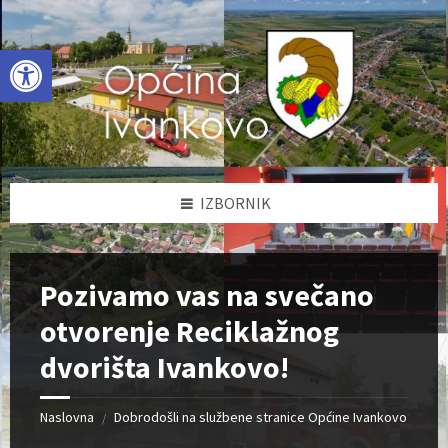
Skip
Skip
Skip
to
to
to
content
left
footer
Open toolbar
sidebar
IZBORNIK
Pozivamo vas na svečano
otvorenje Reciklažnog
dvorišta Ivankovo!
Naslovna
Dobrodošli na službene stranice Općine Ivankovo
/